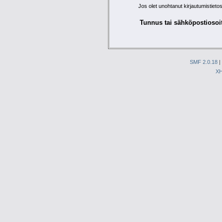
Jos olet unohtanut kirjautumistietos
Tunnus tai sähköpostiosoi
SMF 2.0.18
|
X