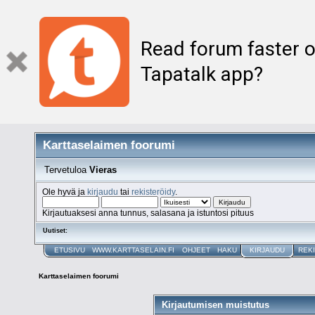
Read forum faster o
Tapatalk app?
Karttaselaimen foorumi
Tervetuloa
Vieras
Ole hyvä ja
kirjaudu
tai
rekisteröidy
.
Kirjautuaksesi anna tunnus, salasana ja istuntosi pituus
Uutiset:
ETUSIVU
WWW.KARTTASELAIN.FI
OHJEET
HAKU
KIRJAUDU
REK
Karttaselaimen foorumi
Kirjautumisen muistutus