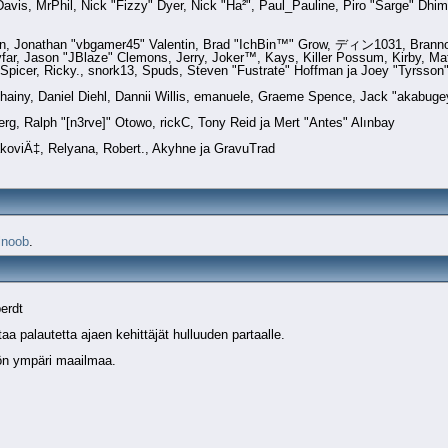
" Davis, MrPhil, Nick "Fizzy" Dyer, Nick "Ha²", Paul_Pauline, Piro "Sarge" D
 Jonathan "vbgamer45" Valentin, Brad "IchBin™" Grow, ディン1031, Brannon "
far, Jason "JBlaze" Clemons, Jerry, Joker™, Kays, Killer Possum, Kirby, M
 Spicer, Ricky., snork13, Spuds, Steven "Fustrate" Hoffman ja Joey "Tyrsson
Chainy, Daniel Diehl, Dannii Willis, emanuele, Graeme Spence, Jack "akabuge
g, Ralph "[n3rve]" Otowo, rickC, Tony Reid ja Mert "Antes" Alınbay
koviÄ‡, Relyana, Robert., Akyhne ja GravuTrad
lnoob
.
erdt
aa palautetta ajaen kehittäjät hulluuden partaalle.
ytön ympäri maailmaa.