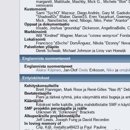
margarett, Mattitude, Mashby, Mick G., Michele "Illori
xenovanis
Kustomointi
Sami "SychO" Mazouz, Diego Andrés, Gary M. Gadsdon,
"Shadow82x" Blaber, Daniel15, Eren Yasarkurt, Gwenwy
Mick., NanoSector, nend, Nibogo, Niko, Peter "Arantor"
Oppaat ja dokumentaatio
Irisado, Joshua "groundup" Dickerson, AngellinaBelle, 
Markkinointi
Will "Kindred" Wagner, Marcus "cσσкιє мσηѕтєя" Forsber
Lokalisointi
Francisco "d3vcho" DomÃ­nguez, Nikola "Dzonny" Nova
Palvelinten ylläpito
Derek Schwab, Michael Johnson ja Liroy van Hoewijk
Englannista suomentaneet
Englannista suomentaneet
Aleksi Kilpinen
, Jan-Olof
Owdy
Eriksson,
Niko
ja
omglo
Erityiskiitokset
Kehityskonsulteille
Brett Flannigan, Mark Rose ja René-Gilles "Nao 尚" Deb
Beetatestaajille
Pieni ja tärkeä ryhmä, joka väsymättä etsii bugeja ja ant
Kääntäjille
Kiitokset teille kaikille, jotka mahdollistatte SMF:n kä
SMF projektin perustajalle ja isälle
Unknown W. "[Unknown]" Brackets
Alkuperäisille projektinvetäjille
Jeff Lewis, Joseph Fung ja David Recordon
In loving memory of
Crip, K@, metallica48423 ja Paul_Pauline