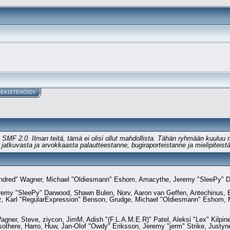
REKISTERÖIDY
t SMF 2.0. Ilman teitä, tämä ei olisi ollut mahdollista. Tähän ryhmään kuuluu
a jatkuvasta ja arvokkaasta palautteestanne, bugiraporteistanne ja mielipiteist
 "Kindred" Wagner, Michael "Oldiesmann" Eshom, Amacythe, Jeremy "SleePy" D
eremy "SleePy" Darwood, Shawn Bulen, Norv, Aaron van Geffen, Antechinus, B
, Karl "RegularExpression" Benson, Grudge, Michael "Oldiesmann" Eshom, Mi
Wagner, Steve, ziycon, JimM, Adish "(F.L.A.M.E.R)" Patel, Aleksi "Lex" Kilpi
there, Harro, Huw, Jan-Olof "Owdy" Eriksson, Jeremy "jerm" Strike, Justyne,