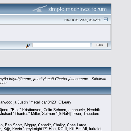
Elokuu 08, 2026, 08:52:30
 myös käyttäjämme, ja erityisesti Charter jäsenemme - Kiitoksia
änne.
arwood ja Justin "metallica48423" O'Leary
joern "Bloc" Kristiansen, Colin Schoen, emanuele, Hendrik
chael "Thantos" Miller, Selman "[SiNaN]" Eser, Theodore
nen, Ben Scott, Bigguy, CapadY, Chalky, Chas Large,
 K@, Kevin "greyknight17" Hou, KGIII, Kill Em All, lurkalot,