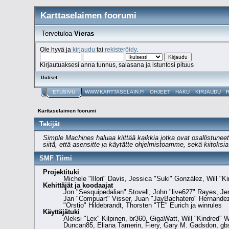
Karttaselaimen foorumi
Tervetuloa
Vieras
Ole hyvä ja
kirjaudu
tai
rekisteröidy
.
Kirjautuaksesi anna tunnus, salasana ja istuntosi pituus
Uutiset:
ETUSIVU
WWW.KARTTASELAIN.FI
OHJEET
HAKU
KIRJAUDU
Karttaselaimen foorumi
Tekijät
Simple Machines haluaa kiittää kaikkia jotka ovat osallistunee
siitä, että asensitte ja käytätte ohjelmistoamme, sekä kiitoksi
SMF Tiimi
Projektituki
Michele "Illori" Davis, Jessica "Suki" González, Will
Kehittäjät ja koodaajat
Jon "Sesquipedalian" Stovell, John "live627" Rayes, J
Jan "Compuart" Visser, Juan "JayBachatero" Hernandez
"Orstio" Hildebrandt, Thorsten "TE" Eurich ja winrules
Käyttäjätuki
Aleksi "Lex" Kilpinen, br360, GigaWatt, Will "Kindred" 
Duncan85, Eliana Tamerin, Fiery, Gary M. Gadsdon, gbso