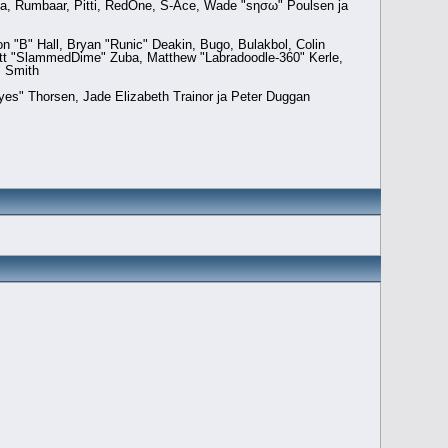
hima, Rumbaar, Pitti, RedOne, S-Ace, Wade "sησω" Poulsen ja
B" Hall, Bryan "Runic" Deakin, Bugo, Bulakbol, Colin
att "SlammedDime" Zuba, Matthew "Labradoodle-360" Kerle,
" Smith
yes" Thorsen, Jade Elizabeth Trainor ja Peter Duggan