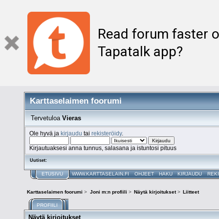
Read forum faster o
Tapatalk app?
Karttaselaimen foorumi
Tervetuloa
Vieras
Ole hyvä ja
kirjaudu
tai
rekisteröidy
.
Kirjautuaksesi anna tunnus, salasana ja istuntosi pituus
Uutiset:
ETUSIVU
WWW.KARTTASELAIN.FI
OHJEET
HAKU
KIRJAUDU
REK
Karttaselaimen foorumi
>
Joni m:n profiili
>
Näytä kirjoitukset
>
Liitteet
PROFIILI
Näytä kirjoitukset