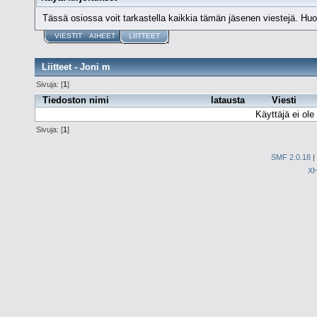
Tässä osiossa voit tarkastella kaikkia tämän jäsenen viestejä. Huomaa
VIESTIT
AIHEET
LIITTEET
Liitteet - Joni m
Sivuja: [
1
]
Tiedoston nimi
latausta
Viesti
Käyttäjä ei ole 
Sivuja: [
1
]
SMF 2.0.18
|
X