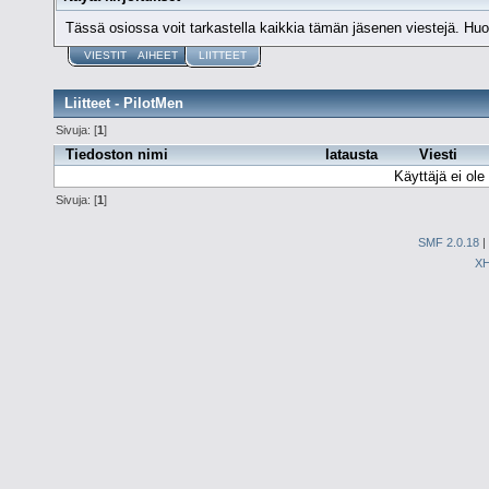
Tässä osiossa voit tarkastella kaikkia tämän jäsenen viestejä. Huomaa
VIESTIT
AIHEET
LIITTEET
Liitteet - PilotMen
Sivuja: [
1
]
Tiedoston nimi
latausta
Viesti
Käyttäjä ei ole 
Sivuja: [
1
]
SMF 2.0.18
|
X