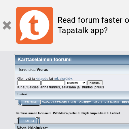
Read forum faster o
Tapatalk app?
Karttaselaimen foorumi
Tervetuloa
Vieras
Ole hyvä ja
kirjaudu
tai
rekisteröidy
.
Kirjautuaksesi anna tunnus, salasana ja istuntosi pituus
Uutiset:
ETUSIVU
WWW.KARTTASELAIN.FI
OHJEET
HAKU
KIRJAUDU
REK
Karttaselaimen foorumi
>
PilotMen:n profiili
>
Näytä kirjoitukset
>
Liitteet
PROFIILI
Näytä kirjoitukset