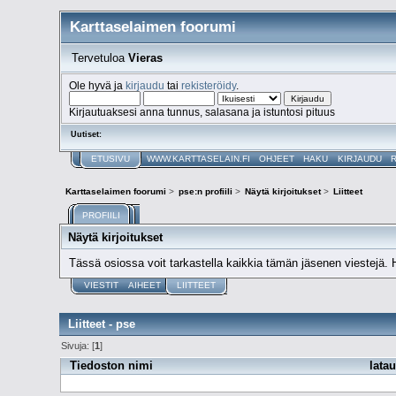
Karttaselaimen foorumi
Tervetuloa
Vieras
Ole hyvä ja
kirjaudu
tai
rekisteröidy
.
Kirjautuaksesi anna tunnus, salasana ja istuntosi pituus
Uutiset:
ETUSIVU
WWW.KARTTASELAIN.FI
OHJEET
HAKU
KIRJAUDU
Karttaselaimen foorumi
>
pse:n profiili
>
Näytä kirjoitukset
>
Liitteet
PROFIILI
Näytä kirjoitukset
Tässä osiossa voit tarkastella kaikkia tämän jäsenen viestejä. Huo
VIESTIT
AIHEET
LIITTEET
Liitteet - pse
Sivuja: [
1
]
Tiedoston nimi
latau