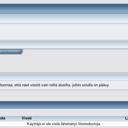
REKISTERÖIDY
maa, että näet viestit vain niiltä alueilta, joihin sinulla on pääsy.
sta
Viesti
L
Käyttäjä ei ole vielä lähettänyt liitetiedostoja.