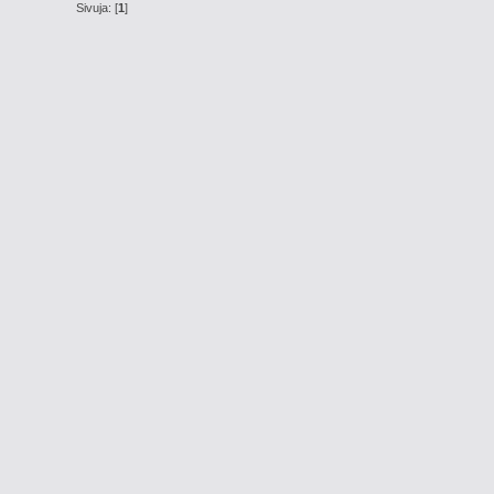
Sivuja: [
1
]