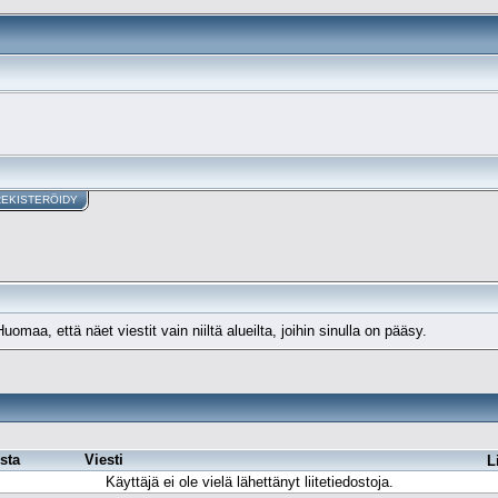
REKISTERÖIDY
maa, että näet viestit vain niiltä alueilta, joihin sinulla on pääsy.
sta
Viesti
L
Käyttäjä ei ole vielä lähettänyt liitetiedostoja.