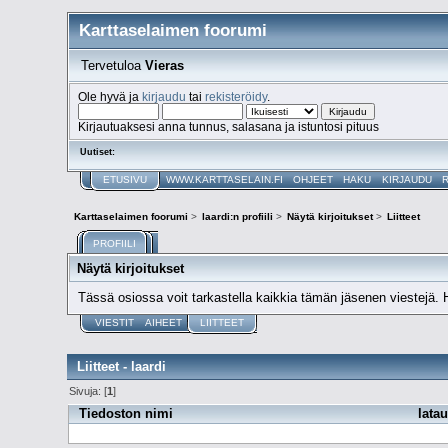
Karttaselaimen foorumi
Tervetuloa
Vieras
Ole hyvä ja
kirjaudu
tai
rekisteröidy
.
Kirjautuaksesi anna tunnus, salasana ja istuntosi pituus
Uutiset:
ETUSIVU
WWW.KARTTASELAIN.FI
OHJEET
HAKU
KIRJAUDU
Karttaselaimen foorumi
>
laardi:n profiili
>
Näytä kirjoitukset
>
Liitteet
PROFIILI
Näytä kirjoitukset
Tässä osiossa voit tarkastella kaikkia tämän jäsenen viestejä. Huo
VIESTIT
AIHEET
LIITTEET
Liitteet - laardi
Sivuja: [
1
]
Tiedoston nimi
latau