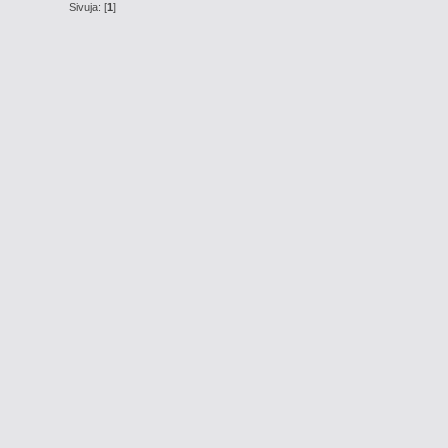
Sivuja: [
1
]