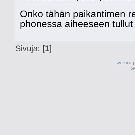
Onko tähän paikantimen re
phonessa aiheeseen tullut 
Sivuja: [
1
]
SMF 2.0.18
|
X