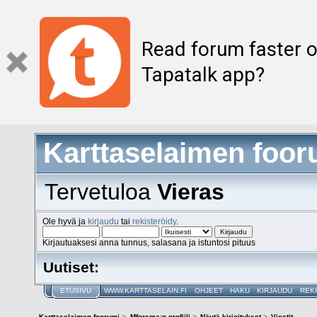
Read forum faster o
Tapatalk app?
Karttaselaimen foor
Tervetuloa
Vieras
Ole hyvä ja
kirjaudu
tai
rekisteröidy
.
Kirjautuaksesi anna tunnus, salasana ja istuntosi pituus
Uutiset:
ETUSIVU
WWW.KARTTASELAIN.FI
OHJEET
HAKU
KIRJAUDU
REK
Karttaselaimen foorumi
>
Mforsma:n profiili
>
Näytä kirjoitukset
>
Viestit