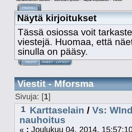
PROFIILI
Näytä kirjoitukset
Tässä osiossa voit tarkast
viestejä. Huomaa, että näet v
sinulla on pääsy.
VIESTIT
AIHEET
LIITTEET
Viestit - Mforsma
Sivuja: [
1
]
1
Karttaselain
/
Vs: WInd
nauhoitus
«
:
Joulukuu 04, 2014, 15:57:10