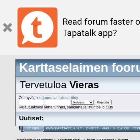
Read forum faster o
Tapatalk app?
Karttaselaimen foor
Tervetuloa
Vieras
Ole hyvä ja
kirjaudu
tai
rekisteröidy
.
Kirjautuaksesi anna tunnus, salasana ja istuntosi pituus
Uutiset:
ETUSIVU
WWW.KARTTASELAIN.FI
OHJEET
HAKU
KIRJAUDU
REK
Karttaselaimen foorumi
>
decator:n profiili
>
Näytä kirjoitukset
>
Viestit