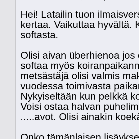
Hei! Latailin tuon ilmaisvers
kertaa. Vaikuttaa hyvältä. K
softasta.
Olisi aivan überhienoa jos 
softaa myös koiranpaikan
metsästäjä olisi valmis 
vuodessa toimivasta paik
Nykyiseltään kun pelkkä k
Voisi ostaa halvan puhelime
.....avot. Olisi ainakin koe
Onko tämänlaisen lisäyks