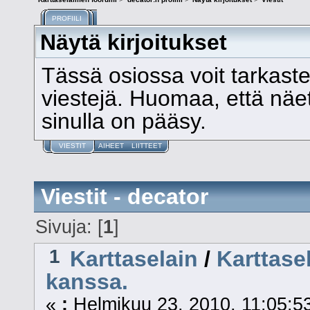
PROFIILI
Näytä kirjoitukset
Tässä osiossa voit tarkast
viestejä. Huomaa, että näet v
sinulla on pääsy.
VIESTIT
AIHEET
LIITTEET
Viestit - decator
Sivuja: [
1
]
1
Karttaselain
/
Karttase
kanssa.
«
:
Helmikuu 23, 2010, 11:05:5