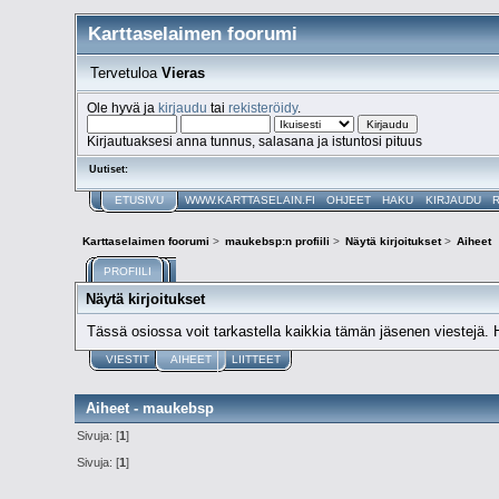
Karttaselaimen foorumi
Tervetuloa
Vieras
Ole hyvä ja
kirjaudu
tai
rekisteröidy
.
Kirjautuaksesi anna tunnus, salasana ja istuntosi pituus
Uutiset:
ETUSIVU
WWW.KARTTASELAIN.FI
OHJEET
HAKU
KIRJAUDU
Karttaselaimen foorumi
>
maukebsp:n profiili
>
Näytä kirjoitukset
>
Aiheet
PROFIILI
Näytä kirjoitukset
Tässä osiossa voit tarkastella kaikkia tämän jäsenen viestejä. Huo
VIESTIT
AIHEET
LIITTEET
Aiheet - maukebsp
Sivuja: [
1
]
Sivuja: [
1
]