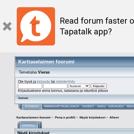
Read forum faster o
Tapatalk app?
Karttaselaimen foorumi
Tervetuloa
Vieras
Ole hyvä ja
kirjaudu
tai
rekisteröidy
.
Kirjautuaksesi anna tunnus, salasana ja istuntosi pituus
Uutiset:
ETUSIVU
WWW.KARTTASELAIN.FI
OHJEET
HAKU
KIRJAUDU
REK
Karttaselaimen foorumi
>
Pena:n profiili
>
Näytä kirjoitukset
>
Aiheet
PROFIILI
Näytä kirjoitukset