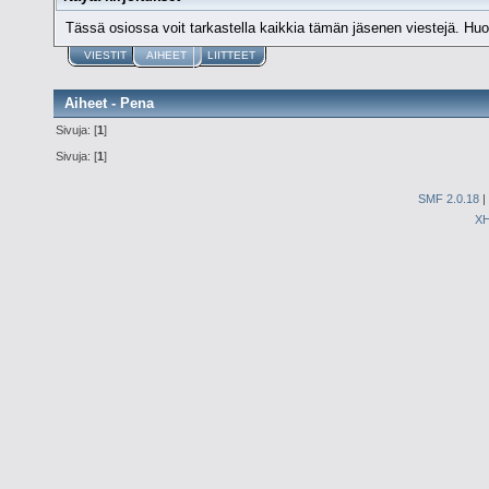
Tässä osiossa voit tarkastella kaikkia tämän jäsenen viestejä. Huomaa
VIESTIT
AIHEET
LIITTEET
Aiheet - Pena
Sivuja: [
1
]
Sivuja: [
1
]
SMF 2.0.18
|
X