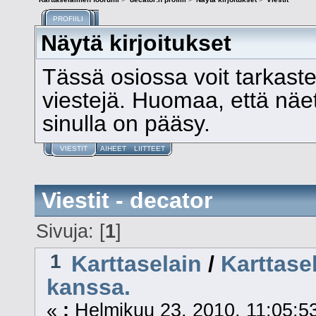
PROFIILI
Näytä kirjoitukset
Tässä osiossa voit tarkast
viestejä. Huomaa, että näet v
sinulla on pääsy.
VIESTIT
AIHEET
LIITTEET
Viestit - decator
Sivuja: [
1
]
1
Karttaselain
/
Karttase
kanssa.
«
:
Helmikuu 23, 2010, 11:05:5