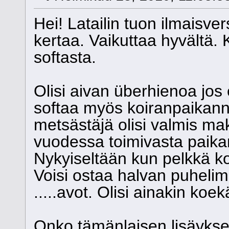
Hei! Latailin tuon ilmaisvers
kertaa. Vaikuttaa hyvältä. K
softasta.
Olisi aivan überhienoa jos 
softaa myös koiranpaikan
metsästäjä olisi valmis 
vuodessa toimivasta paik
Nykyiseltään kun pelkkä k
Voisi ostaa halvan puhelime
.....avot. Olisi ainakin koe
Onko tämänlaisen lisäyks