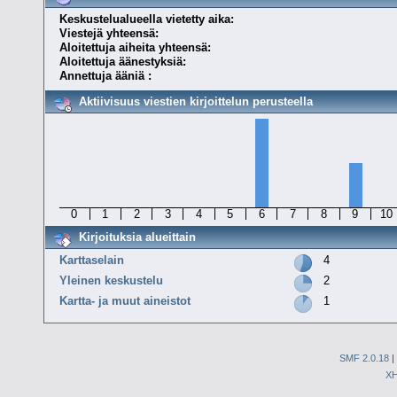
Keskustelualueella vietetty aika:
Viestejä yhteensä:
Aloitettuja aiheita yhteensä:
Aloitettuja äänestyksiä:
Annettuja ääniä :
Aktiivisuus viestien kirjoittelun perusteella
0
1
2
3
4
5
6
7
8
9
10
Kirjoituksia alueittain
Karttaselain
4
Yleinen keskustelu
2
Kartta- ja muut aineistot
1
SMF 2.0.18
|
X