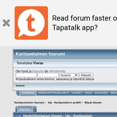
Read forum faster o
Tapatalk app?
Karttaselaimen foorumi
Tervetuloa
Vieras
Ole hyvä ja
kirjaudu
tai
rekisteröidy
.
Kirjautuaksesi anna tunnus, salasana ja istuntosi pituus
Uutiset:
ETUSIVU
WWW.KARTTASELAIN.FI
OHJEET
HAKU
KIRJAUDU
REK
Karttaselaimen foorumi
>
Ida - Karttaselain:n profiili
>
Näytä tilastot
PROFIILI
Henkilökohtaiset tilastot - Ida - Karttaselain