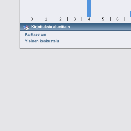
0
1
2
3
4
5
6
Kirjoituksia alueittain
Karttaselain
Yleinen keskustelu