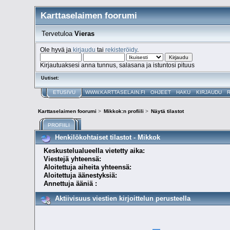
Karttaselaimen foorumi
Tervetuloa
Vieras
Ole hyvä ja
kirjaudu
tai
rekisteröidy
.
Kirjautuaksesi anna tunnus, salasana ja istuntosi pituus
Uutiset:
ETUSIVU
WWW.KARTTASELAIN.FI
OHJEET
HAKU
KIRJAUDU
Karttaselaimen foorumi
>
Mikkok:n profiili
>
Näytä tilastot
PROFIILI
Henkilökohtaiset tilastot - Mikkok
Keskustelualueella vietetty aika:
Viestejä yhteensä:
Aloitettuja aiheita yhteensä:
Aloitettuja äänestyksiä:
Annettuja ääniä :
Aktiivisuus viestien kirjoittelun perusteella