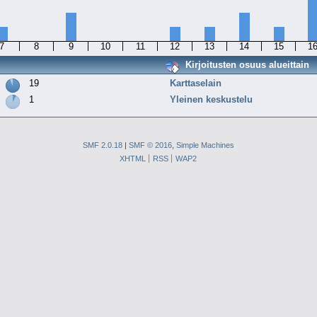
7
8
9
10
11
12
13
14
15
1
Kirjoitusten osuus alueittain
19
Karttaselain
1
Yleinen keskustelu
SMF 2.0.18
|
SMF © 2016
,
Simple Machines
XHTML
RSS
WAP2