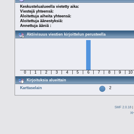
Keskustelualueella vietetty aika:
Viestejä yhteensä:
Aloitettuja aiheita yhteensä:
Aloitettuja äänestyksiä:
Annettuja ääniä :
Aktiivisuus viestien kirjoittelun perusteella
0
1
2
3
4
5
6
7
8
9
10
Kirjoituksia alueittain
Karttaselain
2
SMF 2.0.18
|
X