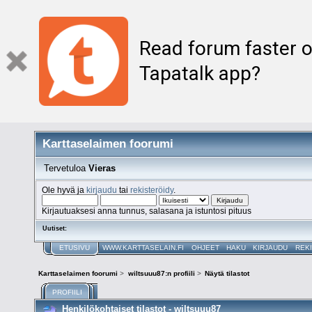
Read forum faster o
Tapatalk app?
Karttaselaimen foorumi
Tervetuloa
Vieras
Ole hyvä ja
kirjaudu
tai
rekisteröidy
.
Kirjautuaksesi anna tunnus, salasana ja istuntosi pituus
Uutiset:
ETUSIVU
WWW.KARTTASELAIN.FI
OHJEET
HAKU
KIRJAUDU
REK
Karttaselaimen foorumi
>
wiltsuuu87:n profiili
>
Näytä tilastot
PROFIILI
Henkilökohtaiset tilastot - wiltsuuu87