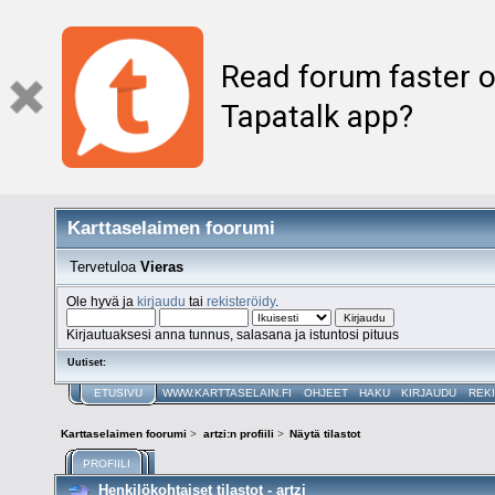
Read forum faster o
Tapatalk app?
Karttaselaimen foorumi
Tervetuloa
Vieras
Ole hyvä ja
kirjaudu
tai
rekisteröidy
.
Kirjautuaksesi anna tunnus, salasana ja istuntosi pituus
Uutiset:
ETUSIVU
WWW.KARTTASELAIN.FI
OHJEET
HAKU
KIRJAUDU
REK
Karttaselaimen foorumi
>
artzi:n profiili
>
Näytä tilastot
PROFIILI
Henkilökohtaiset tilastot - artzi