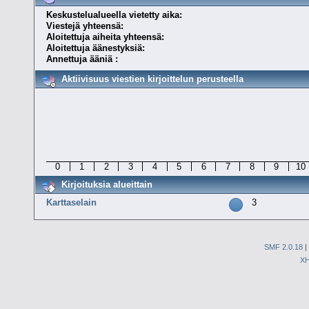
Keskustelualueella vietetty aika:
Viestejä yhteensä:
Aloitettuja aiheita yhteensä:
Aloitettuja äänestyksiä:
Annettuja ääniä :
Aktiivisuus viestien kirjoittelun perusteella
0
1
2
3
4
5
6
7
8
9
10
Kirjoituksia alueittain
Karttaselain
3
SMF 2.0.18
|
X