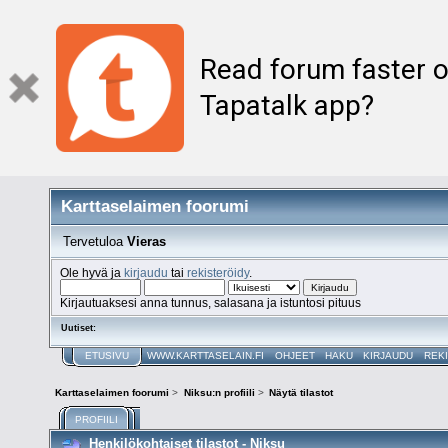
Read forum faster o
Tapatalk app?
Karttaselaimen foorumi
Tervetuloa
Vieras
Ole hyvä ja
kirjaudu
tai
rekisteröidy
.
Kirjautuaksesi anna tunnus, salasana ja istuntosi pituus
Uutiset:
ETUSIVU
WWW.KARTTASELAIN.FI
OHJEET
HAKU
KIRJAUDU
REK
Karttaselaimen foorumi
>
Niksu:n profiili
>
Näytä tilastot
PROFIILI
Henkilökohtaiset tilastot - Niksu