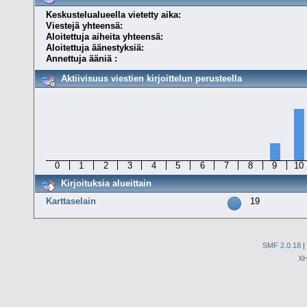
Keskustelualueella vietetty aika:
Viestejä yhteensä:
Aloitettuja aiheita yhteensä:
Aloitettuja äänestyksiä:
Annettuja ääniä :
Aktiivisuus viestien kirjoittelun perusteella
0
1
2
3
4
5
6
7
8
9
10
Kirjoituksia alueittain
Karttaselain
19
SMF 2.0.18
|
X