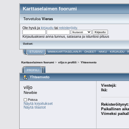
Karttaselaimen foorumi
Tervetuloa
Vieras
Ole hyvä ja
kirjaudu
tai
rekisteröidy
.
Kirjautuaksesi anna tunnus, salasana ja istuntosi pituus
Uutiset:
ETUSIVU
WWW.KARTTASELAIN.FI
OHJEET
HAKU
KIRJAUDU
Karttaselaimen foorumi
>
viljo:n profiili
>
Yhteenveto
PROFIILI
Yhteenveto
Viestejä:
viljo 
Ikä:
Newbie
Poissa
Näytä kirjoitukset
Rekisteröitynyt:
Näytä tilastot
Paikallinen aika
Viimeksi paikal