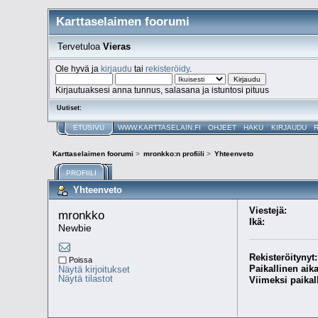
Karttaselaimen foorumi
Tervetuloa
Vieras
Ole hyvä ja
kirjaudu
tai
rekisteröidy
.
Kirjautuaksesi anna tunnus, salasana ja istuntosi pituus
Uutiset:
ETUSIVU
WWW.KARTTASELAIN.FI
OHJEET
HAKU
KIRJAUDU
Karttaselaimen foorumi
>
mronkko:n profiili
>
Yhteenveto
PROFIILI
Yhteenveto
Viestejä:
mronkko 
Ikä:
Newbie
Rekisteröitynyt:
Poissa
Paikallinen aika
Näytä kirjoitukset
Näytä tilastot
Viimeksi paikal