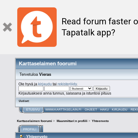
Read forum faster o
Tapatalk app?
Karttaselaimen foorumi
Tervetuloa
Vieras
Ole hyvä ja
kirjaudu
tai
rekisteröidy
.
Kirjautuaksesi anna tunnus, salasana ja istuntosi pituus
Uutiset:
ETUSIVU
WWW.KARTTASELAIN.FI
OHJEET
HAKU
KIRJAUDU
REK
Karttaselaimen foorumi
>
Maanmittari:n profiili
>
Yhteenveto
PROFIILI
Yhteenveto