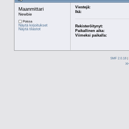
Viestejä:
Maanmittari 
Ikä:
Newbie
Poissa
Näytä kirjoitukset
Rekisteröitynyt:
Näytä tilastot
Paikallinen aika:
Viimeksi paikalla:
SMF 2.0.18
|
X