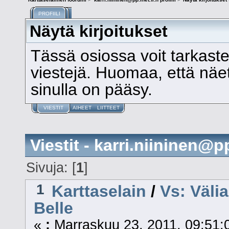
PROFIILI
Näytä kirjoitukset
Tässä osiossa voit tarkast
viestejä. Huomaa, että näet v
sinulla on pääsy.
VIESTIT
AIHEET
LIITTEET
Viestit - karri.niininen@pp
Sivuja: [
1
]
1
Karttaselain
/
Vs: Välia
Belle
«
:
Marraskuu 23, 2011, 09:51: