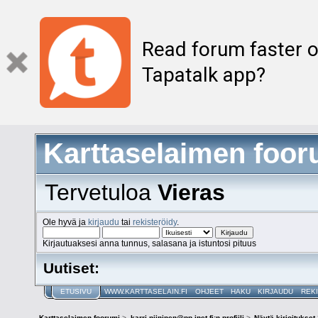
Read forum faster o
Tapatalk app?
Karttaselaimen foor
Tervetuloa
Vieras
Ole hyvä ja
kirjaudu
tai
rekisteröidy
.
Kirjautuaksesi anna tunnus, salasana ja istuntosi pituus
Uutiset:
ETUSIVU
WWW.KARTTASELAIN.FI
OHJEET
HAKU
KIRJAUDU
REK
Karttaselaimen foorumi
>
karri.niininen@pp.inet.fi:n profiili
>
Näytä kirjoitukset