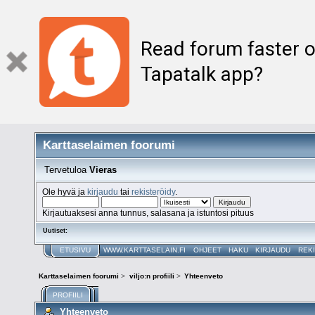
Read forum faster o
Tapatalk app?
Karttaselaimen foorumi
Tervetuloa
Vieras
Ole hyvä ja
kirjaudu
tai
rekisteröidy
.
Kirjautuaksesi anna tunnus, salasana ja istuntosi pituus
Uutiset:
ETUSIVU
WWW.KARTTASELAIN.FI
OHJEET
HAKU
KIRJAUDU
REK
Karttaselaimen foorumi
>
viljo:n profiili
>
Yhteenveto
PROFIILI
Yhteenveto