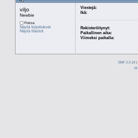
Viestejä:
viljo 
Ikä:
Newbie
Poissa
Näytä kirjoitukset
Rekisteröitynyt:
Näytä tilastot
Paikallinen aika:
Viimeksi paikalla:
SMF 2.0.18
|
X