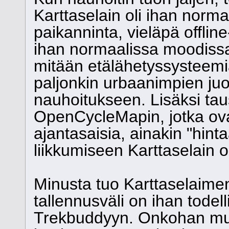
Karttaselain oli ihan norma
paikanninta, vieläpä offlin
ihan normaalissa moodissa,
mitään etälähetyssysteemi
paljonkin urbaanimpien juo
nauhoitukseen. Lisäksi tau
OpenCycleMapin, jotka ovat
ajantasaisia, ainakin "hin
liikkumiseen Karttaselain o
Minusta tuo Karttaselaimen
tallennusväli on ihan todel
Trekbuddyyn. Onkohan mull