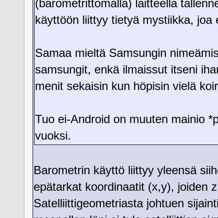
(barometrittomalla) laitteella talle
käyttöön liittyy tietyä mystiikka, joa
Samaa mieltä Samsungin nimeämisp
samsungit, enkä ilmaissut itseni ih
menit sekaisin kun höpisin vielä koir
Tuo ei-Android on muuten mainio *
vuoksi.
Barometrin käyttö liittyy yleensä sii
epätarkat koordinaatit (x,y), joiden z
Satelliittigeometriasta johtuen sijai