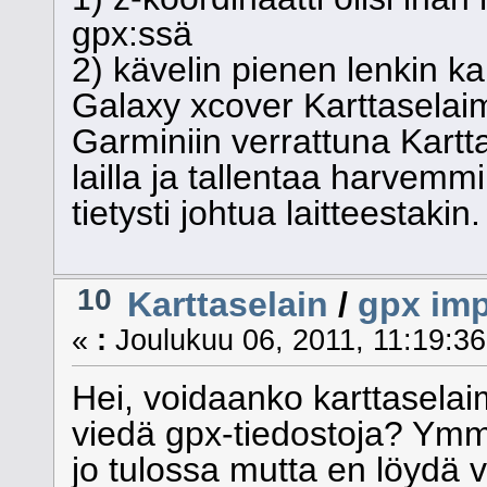
gpx:ssä
2) kävelin pienen lenkin k
Galaxy xcover Karttasela
Garminiin verrattuna Kartt
lailla ja tallentaa harvemmin
tietysti johtua laitteestakin.
10
Karttaselain
/
gpx imp
«
:
Joulukuu 06, 2011, 11:19:36
Hei, voidaanko karttaselai
viedä gpx-tiedostoja? Ymmä
jo tulossa mutta en löydä 