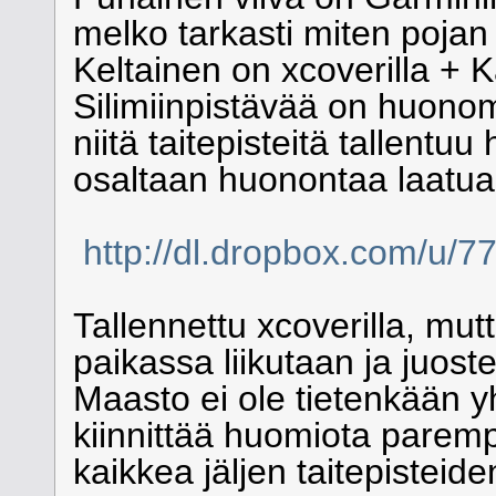
melko tarkasti miten pojan 
Keltainen on xcoverilla + K
Silimiinpistävää on huonom
niitä taitepisteitä tallent
osaltaan huonontaa laatua.
http://dl.dropbox.com/u/7
Tallennettu xcoverilla, mut
paikassa liikutaan ja juos
Maasto ei ole tietenkään yh
kiinnittää huomiota paremp
kaikkea jäljen taitepiste