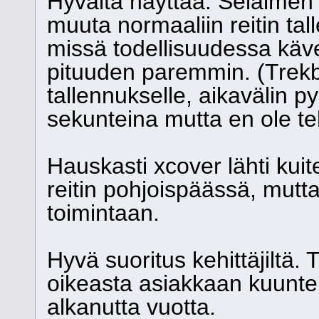
Hyvältä näyttää. Selaimen 
muuta normaaliin reitin ta
missä todellisuudessa käve
pituuden paremmin. (Trekbu
tallennukselle, aikavälin 
sekunteina mutta en ole teh
Hauskasti xcover lähti kuit
reitin pohjoispäässä, mutta
toimintaan.
Hyvä suoritus kehittäjiltä.
oikeasta asiakkaan kuunte
alkanutta vuotta.