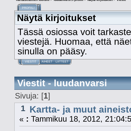
PROFIILI
Näytä kirjoitukset
Tässä osiossa voit tarkast
viestejä. Huomaa, että näet v
sinulla on pääsy.
VIESTIT
AIHEET
LIITTEET
Viestit - luudanvarsi
Sivuja: [
1
]
1
Kartta- ja muut aineist
«
:
Tammikuu 18, 2012, 21:04:5