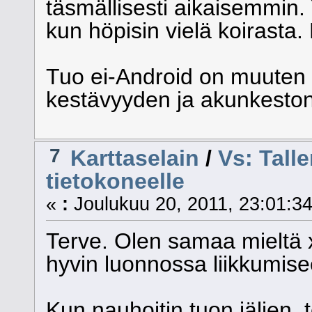
täsmällisesti aikaisemmin.
kun höpisin vielä koirasta.
Tuo ei-Android on muuten 
kestävyyden ja akunkeston
7
Karttaselain
/
Vs: Talle
tietokoneelle
«
:
Joulukuu 20, 2011, 23:01:34
Terve. Olen samaa mieltä x
hyvin luonnossa liikkumise
Kun nauhoitin tuon jäljen, t