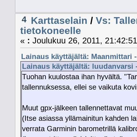
4
Karttaselain
/
Vs: Talle
tietokoneelle
«
:
Joulukuu 26, 2011, 21:42:51
Lainaus käyttäjältä: Maanmittari 
Lainaus käyttäjältä: luudanvarsi 
Tuohan kuulostaa ihan hyvältä. "Tark
tallennuksessa, ellei se vaikuta kov
Muut gpx-jälkeen tallennettavat mu
(Itse asiassa yllämainitun kahden la
verrata Garminin barometrillä kalibro