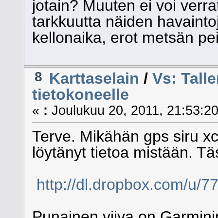
jotain? Muuten ei voi verr
tarkkuutta näiden havaintoj
kellonaika, erot metsän pe
8
Karttaselain
/
Vs: Talle
tietokoneelle
«
:
Joulukuu 20, 2011, 21:53:20
Terve. Mikähän gps siru xc
löytänyt tietoa mistään. Tä
http://dl.dropbox.com/u/7
Punainen viiva on Garminini