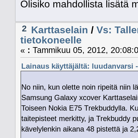
Olisiko mahdollista lisätä 
2
Karttaselain
/
Vs: Talle
tietokoneelle
«
:
Tammikuu 05, 2012, 20:08:0
Lainaus käyttäjältä: luudanvarsi 
No niin, kun olette noin ripeitä niin
Samsung Galaxy xcover Karttaselaim
Toiseen Nokia E75 Trekbuddylla. Kuva
taitepisteet merkitty, ja Trekbuddy p
kävelylenkin aikana 48 pistettä ja 2,