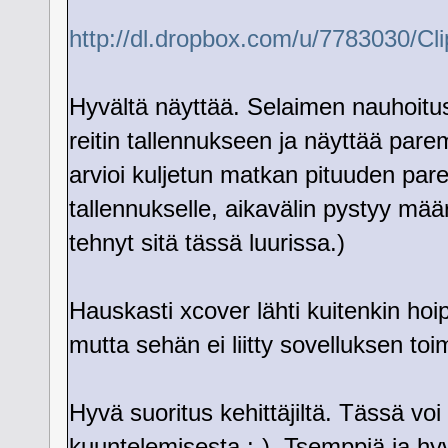
http://dl.dropbox.com/u/7783030/Cl
Hyvältä näyttää. Selaimen nauhoitus
reitin tallennukseen ja näyttää par
arvioi kuljetun matkan pituuden par
tallennukselle, aikavälin pystyy mä
tehnyt sitä tässä luurissa.)
Hauskasti xcover lähti kuitenkin hoi
mutta sehän ei liitty sovelluksen toi
Hyvä suoritus kehittäjiltä. Tässä vo
kuuntelemisesta :-). Tsemppiä ja hy