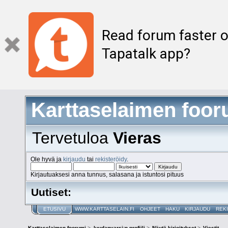
Read forum faster o
Tapatalk app?
Karttaselaimen foor
Tervetuloa
Vieras
Ole hyvä ja
kirjaudu
tai
rekisteröidy
.
Kirjautuaksesi anna tunnus, salasana ja istuntosi pituus
Uutiset:
ETUSIVU
WWW.KARTTASELAIN.FI
OHJEET
HAKU
KIRJAUDU
REK
Karttaselaimen foorumi
>
luudanvarsi:n profiili
>
Näytä kirjoitukset
>
Viestit