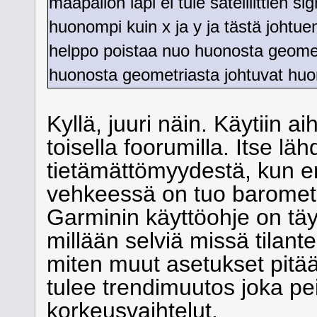
maapallon läpi ei tule satelliittien si
huonompi kuin x ja y ja tästä johtuen
helppo poistaa nuo huonosta geometr
huonosta geometriasta johtuvat huo
Kyllä, juuri näin. Käytiin a
toisella foorumilla. Itse läh
tietämättömyydestä, kun en o
vehkeessä on tuo barometri.
Garminin käyttöohje on täy
millään selviä missä tilante
miten muut asetukset pitää l
tulee trendimuutos joka pei
korkeusvaihtelut.