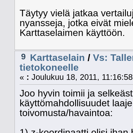
Täytyy vielä jatkaa vertail
nyansseja, jotka eivät miel
Karttaselaimen käyttöön.
9
Karttaselain
/
Vs: Talle
tietokoneelle
«
:
Joulukuu 18, 2011, 11:16:58
Joo hyvin toimii ja selkeäst
käyttömahdollisuudet laajen
toivomusta/havaintoa:
1) z-koordinaatti olisi ihan