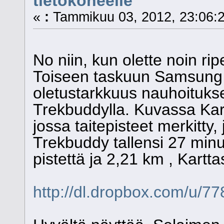
tietokoneelle
«
:
Tammikuu 03, 2012, 23:06:2
No niin, kun olette noin rip
Toiseen taskuun Samsung G
oletustarkkuus nauhoituks
Trekbuddylla. Kuvassa Kartt
jossa taitepisteet merkitty
Trekbuddy tallensi 27 minu
pistettä ja 2,21 km , Kartta
http://dl.dropbox.com/u/7