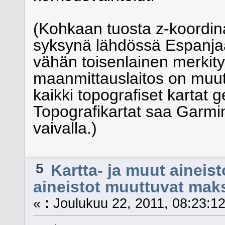
(Kohkaan tuosta z-koordina
syksynä lähdössä Espanjaan
vähän toisenlainen merkity
maanmittauslaitos on muute
kaikki topografiset kartat g
Topografikartat saa Garmini
vaivalla.)
5
Kartta- ja muut aineist
aineistot muuttuvat mak
«
:
Joulukuu 22, 2011, 08:23:12