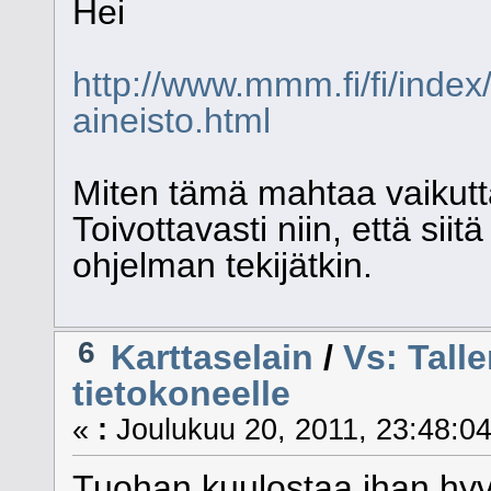
Hei
http://www.mmm.fi/fi/index/
aineisto.html
Miten tämä mahtaa vaikutt
Toivottavasti niin, että siit
ohjelman tekijätkin.
6
Karttaselain
/
Vs: Talle
tietokoneelle
«
:
Joulukuu 20, 2011, 23:48:04
Tuohan kuulostaa ihan hyväl