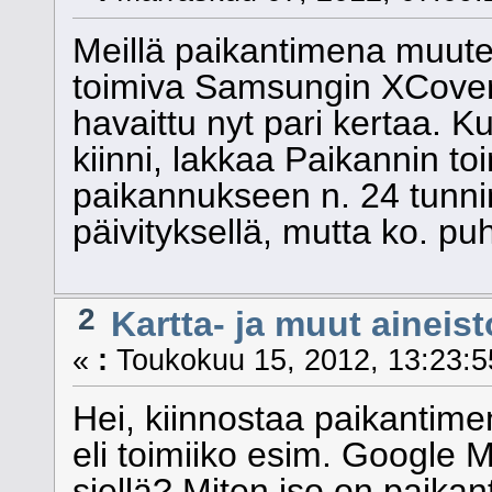
Meillä paikantimena muuten
toimiva Samsungin XCove
havaittu nyt pari kertaa. K
kiinni, lakkaa Paikannin to
paikannukseen n. 24 tunnin
päivityksellä, mutta ko. puh
2
Kartta- ja muut aineist
«
:
Toukokuu 15, 2012, 13:23:5
Hei, kiinnostaa paikantime
eli toimiiko esim. Google 
siellä? Miten iso on paika