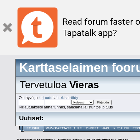
Read forum faster o
Tapatalk app?
Karttaselaimen foor
Tervetuloa
Vieras
Ole hyvä ja
kirjaudu
tai
rekisteröidy
.
Kirjautuaksesi anna tunnus, salasana ja istuntosi pituus
Uutiset:
ETUSIVU
WWW.KARTTASELAIN.FI
OHJEET
HAKU
KIRJAUDU
REK
Karttaselaimen foorumi
>
siilinen:n profiili
>
Näytä kirjoitukset
>
Viestit