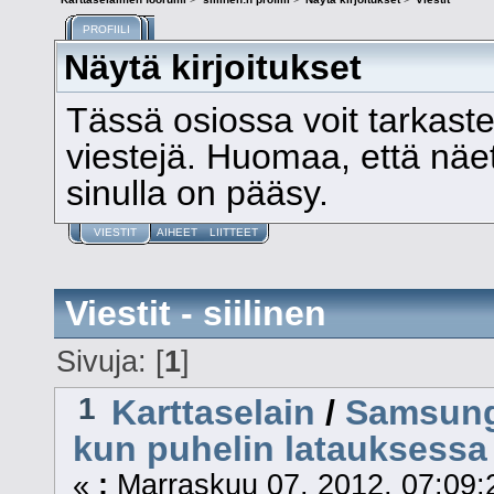
PROFIILI
Näytä kirjoitukset
Tässä osiossa voit tarkast
viestejä. Huomaa, että näet v
sinulla on pääsy.
VIESTIT
AIHEET
LIITTEET
Viestit - siilinen
Sivuja: [
1
]
1
Karttaselain
/
Samsung 
kun puhelin latauksessa
«
:
Marraskuu 07, 2012, 07:09: