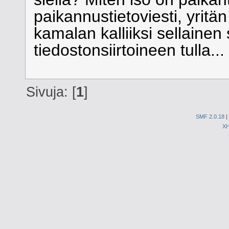
paikannustietoviesti, yrit
kamalan kalliiksi sellainen
tiedostonsiirtoineen tulla..
Sivuja: [
1
]
SMF 2.0.18
|
X