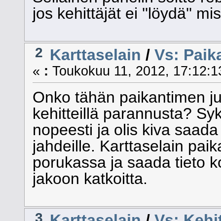
jos kehittäjät ei ''löydä'' 
2
Karttaselain
/
Vs: Paik
«
:
Toukokuu 11, 2012, 17:12:1
Onko tähän paikantimen j
kehitteillä parannusta? Syk
nopeesti ja olis kiva saad
jahdeille. Karttaselain paika
porukassa ja saada tieto koi
jakoon katkoitta.
3
Karttaselain
/
Vs: Kehi