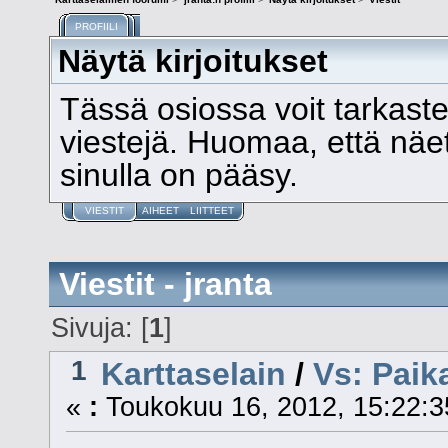
PROFIILI
Näytä kirjoitukset
Tässä osiossa voit tarkast
viestejä. Huomaa, että näet v
sinulla on pääsy.
VIESTIT
AIHEET
LIITTEET
Viestit - jranta
Sivuja: [
1
]
1
Karttaselain
/
Vs: Paik
«
:
Toukokuu 16, 2012, 15:22:3