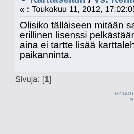
«
:
Toukokuu 11, 2012, 17:02:0
Olisiko tälläiseen mitään s
erillinen lisenssi pelkästä
aina ei tartte lisää karttal
paikanninta.
Sivuja: [
1
]
SMF 2.0.18
|
X