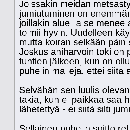
Joissakin meidän metsästy
jumiutuminen on enemmänk
joillakin alueilla se menee a
toimii hyvin. Uudelleen käyn
mutta koiran selkään päin
Joskus aniharvoin toki on 
tuntien jälkeen, kun on oll
puhelin malleja, ettei siitä 
Selvähän sen luulis olevan
takia, kun ei paikkaa saa 
lähetettyä - ei siitä silti ju
Sellainen puhelin soitto re