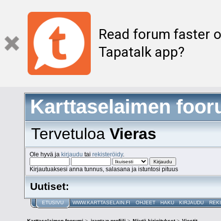
Read forum faster o
Tapatalk app?
Karttaselaimen foor
Tervetuloa
Vieras
Ole hyvä ja
kirjaudu
tai
rekisteröidy
.
Kirjautuaksesi anna tunnus, salasana ja istuntosi pituus
Uutiset:
ETUSIVU
WWW.KARTTASELAIN.FI
OHJEET
HAKU
KIRJAUDU
REK
Karttaselaimen foorumi
>
jranta:n profiili
>
Näytä kirjoitukset
>
Viestit