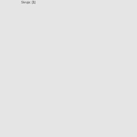
Sivuja: [
1
]