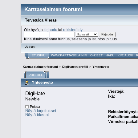
Karttaselaimen foorumi
Tervetuloa
Vieras
Ole hyvä ja
kirjaudu
tai
rekisteröidy
.
Kirjautuaksesi anna tunnus, salasana ja istuntosi pituus
Uutiset:
ETUSIVU
WWW.KARTTASELAIN.FI
OHJEET
HAKU
KIRJAUDU
Karttaselaimen foorumi
>
DigiHate:n profiili
>
Yhteenveto
PROFIILI
Yhteenveto
Viestejä:
DigiHate 
Ikä:
Newbie
Poissa
Näytä kirjoitukset
Rekisteröitynyt:
Näytä tilastot
Paikallinen aika
Viimeksi paikal