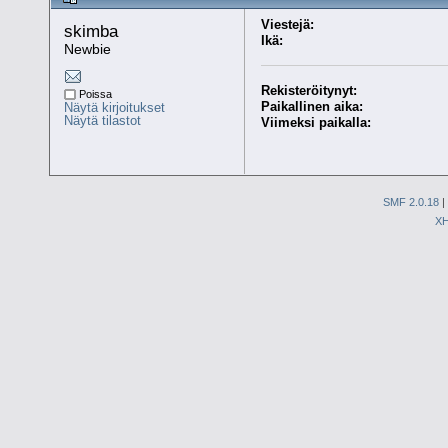
Viestejä:
skimba 
Ikä:
Newbie
Rekisteröitynyt:
Poissa
Paikallinen aika:
Näytä kirjoitukset
Näytä tilastot
Viimeksi paikalla:
SMF 2.0.18
|
X