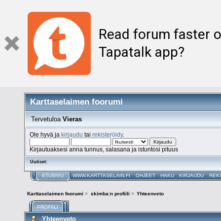
Read forum faster o
Tapatalk app?
Karttaselaimen foorumi
Tervetuloa
Vieras
Ole hyvä ja
kirjaudu
tai
rekisteröidy
.
Kirjautuaksesi anna tunnus, salasana ja istuntosi pituus
Uutiset:
ETUSIVU
WWW.KARTTASELAIN.FI
OHJEET
HAKU
KIRJAUDU
REK
Karttaselaimen foorumi
>
skimba:n profiili
>
Yhteenveto
PROFIILI
Yhteenveto