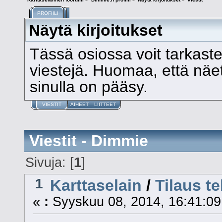
PROFIILI
Näytä kirjoitukset
Tässä osiossa voit tarkast
viestejä. Huomaa, että näet v
sinulla on pääsy.
VIESTIT
AIHEET
LIITTEET
Viestit - Dimmie
Sivuja: [
1
]
1
Karttaselain
/
Tilaus te
«
:
Syyskuu 08, 2014, 16:41:09