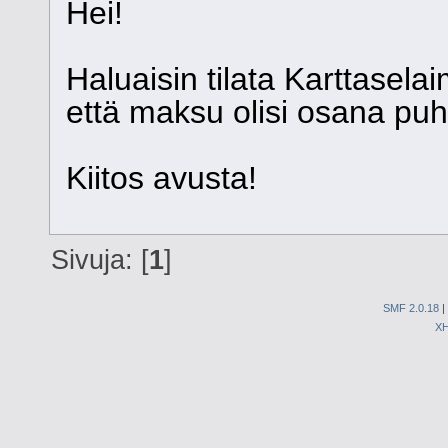
Hei!
Haluaisin tilata Karttaselaim
että maksu olisi osana pu
Kiitos avusta!
Sivuja: [
1
]
SMF 2.0.18
|
X