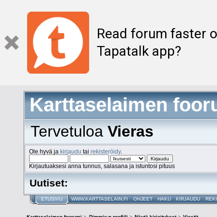
Read forum faster o
Tapatalk app?
Karttaselaimen foor
Tervetuloa
Vieras
Ole hyvä ja
kirjaudu
tai
rekisteröidy
.
Kirjautuaksesi anna tunnus, salasana ja istuntosi pituus
Uutiset:
ETUSIVU
WWW.KARTTASELAIN.FI
OHJEET
HAKU
KIRJAUDU
REK
Karttaselaimen foorumi
>
Dimmie:n profiili
>
Näytä kirjoitukset
>
Viestit