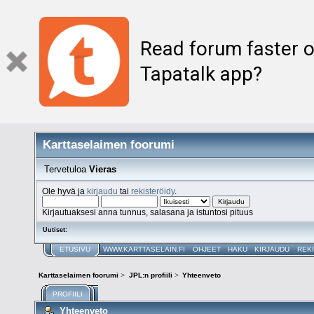
Read forum faster o
Tapatalk app?
Karttaselaimen foorumi
Tervetuloa
Vieras
Ole hyvä ja
kirjaudu
tai
rekisteröidy
.
Kirjautuaksesi anna tunnus, salasana ja istuntosi pituus
Uutiset:
ETUSIVU
WWW.KARTTASELAIN.FI
OHJEET
HAKU
KIRJAUDU
REK
Karttaselaimen foorumi
>
JPL:n profiili
>
Yhteenveto
PROFIILI
Yhteenveto