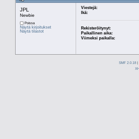
Viestejä:
JPL 
Ikä:
Newbie
Poissa
Näytä kirjoitukset
Rekisteröitynyt:
Näytä tilastot
Paikallinen aika:
Viimeksi paikalla:
SMF 2.0.18
|
X