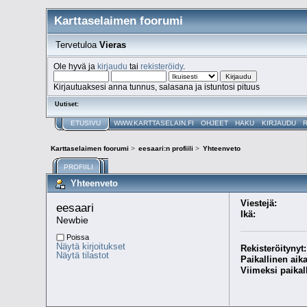
Karttaselaimen foorumi
Tervetuloa
Vieras
Ole hyvä ja
kirjaudu
tai
rekisteröidy
.
Kirjautuaksesi anna tunnus, salasana ja istuntosi pituus
Uutiset:
ETUSIVU
WWW.KARTTASELAIN.FI
OHJEET
HAKU
KIRJAUDU
Karttaselaimen foorumi
>
eesaari:n profiili
>
Yhteenveto
PROFIILI
Yhteenveto
Viestejä:
eesaari 
Ikä:
Newbie
Poissa
Näytä kirjoitukset
Rekisteröitynyt:
Näytä tilastot
Paikallinen aika
Viimeksi paikal