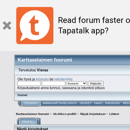
Read forum faster o
Tapatalk app?
Karttaselaimen foorumi
Tervetuloa
Vieras
Ole hyvä ja
kirjaudu
tai
rekisteröidy
.
Kirjautuaksesi anna tunnus, salasana ja istuntosi pituus
Uutiset:
ETUSIVU
WWW.KARTTASELAIN.FI
OHJEET
HAKU
KIRJAUDU
REK
Karttaselaimen foorumi
>
kk-hillo:n profiili
>
Näytä kirjoitukset
>
Liitteet
PROFIILI
Näytä kirjoitukset