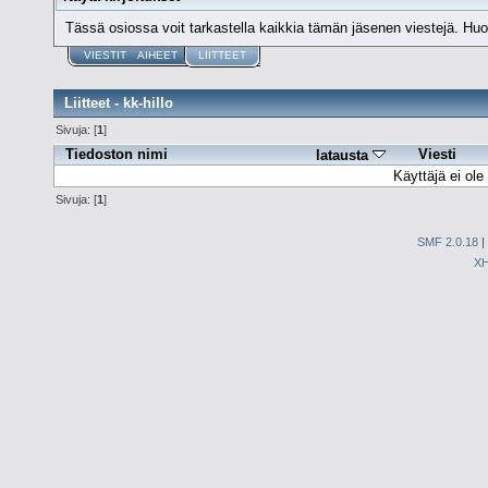
Tässä osiossa voit tarkastella kaikkia tämän jäsenen viestejä. Huomaa
VIESTIT
AIHEET
LIITTEET
Liitteet - kk-hillo
Sivuja: [
1
]
Tiedoston nimi
Viesti
latausta
Käyttäjä ei ole 
Sivuja: [
1
]
SMF 2.0.18
|
X