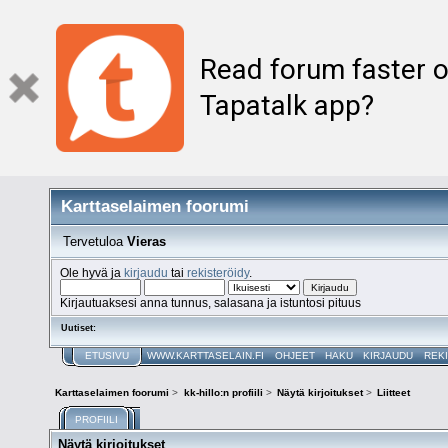
Read forum faster o
Tapatalk app?
Karttaselaimen foorumi
Tervetuloa
Vieras
Ole hyvä ja
kirjaudu
tai
rekisteröidy
.
Kirjautuaksesi anna tunnus, salasana ja istuntosi pituus
Uutiset:
ETUSIVU
WWW.KARTTASELAIN.FI
OHJEET
HAKU
KIRJAUDU
REK
Karttaselaimen foorumi
>
kk-hillo:n profiili
>
Näytä kirjoitukset
>
Liitteet
PROFIILI
Näytä kirjoitukset