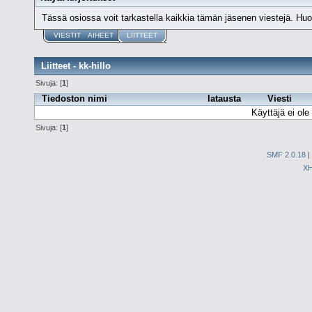
Tässä osiossa voit tarkastella kaikkia tämän jäsenen viestejä. Huomaa
VIESTIT
AIHEET
LIITTEET
Liitteet - kk-hillo
Sivuja: [
1
]
Tiedoston nimi
latausta
Viesti
Käyttäjä ei ole 
Sivuja: [
1
]
SMF 2.0.18
|
X