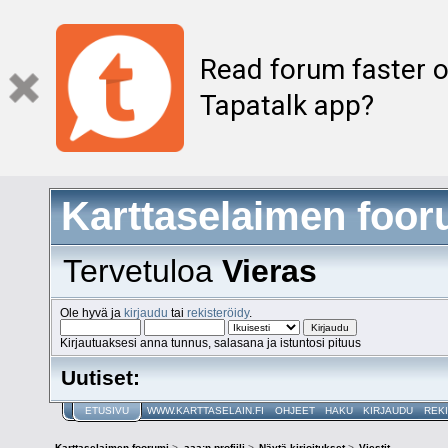
Read forum faster o
Tapatalk app?
Karttaselaimen foor
Tervetuloa
Vieras
Ole hyvä ja
kirjaudu
tai
rekisteröidy
.
Kirjautuaksesi anna tunnus, salasana ja istuntosi pituus
Uutiset:
ETUSIVU
WWW.KARTTASELAIN.FI
OHJEET
HAKU
KIRJAUDU
REK
Karttaselaimen foorumi
>
aaa:n profiili
>
Näytä kirjoitukset
>
Viestit