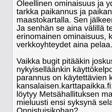
Oleellinen ominaisuus ja yd
tarkka paikannus ja paikan
maastokartalla. Sen jälkee
Ja senhän se aina välillä 
erinomainen ominaisuus, k
verkkoyhteydet aina pelaa
Vaikka bugit pitääkin josku
nykyiselläänkin käyttökelp
parannus on käytettävien k
kansalaisen.karttapaikka.fi:
löytyy Metsähallituksen mat
mieluusti ensi syksynä sel
Onnistuisikohan?