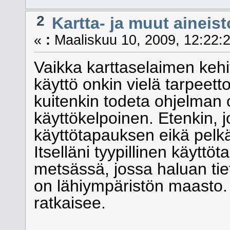
2
Kartta- ja muut aineist
«
:
Maaliskuu 10, 2009, 12:22:2
Vaikka karttaselaimen kehi
käyttö onkin vielä tarpeett
kuitenkin todeta ohjelman o
käyttökelpoinen. Etenkin, jo
käyttötapauksen eikä pelk
Itselläni tyypillinen käyttö
metsässä, jossa haluan tiet
on lähiympäristön maasto
ratkaisee.