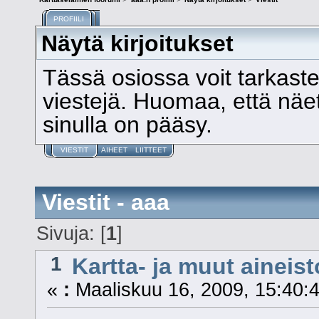
PROFIILI
Näytä kirjoitukset
Tässä osiossa voit tarkast
viestejä. Huomaa, että näet v
sinulla on pääsy.
VIESTIT
AIHEET
LIITTEET
Viestit - aaa
Sivuja: [
1
]
1
Kartta- ja muut aineist
«
:
Maaliskuu 16, 2009, 15:40:4