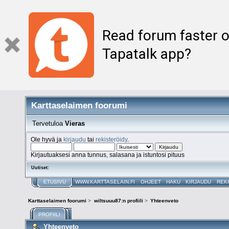
Read forum faster o
Tapatalk app?
Karttaselaimen foorumi
Tervetuloa
Vieras
Ole hyvä ja
kirjaudu
tai
rekisteröidy
.
Kirjautuaksesi anna tunnus, salasana ja istuntosi pituus
Uutiset:
ETUSIVU
WWW.KARTTASELAIN.FI
OHJEET
HAKU
KIRJAUDU
REK
Karttaselaimen foorumi
>
wiltsuuu87:n profiili
>
Yhteenveto
PROFIILI
Yhteenveto