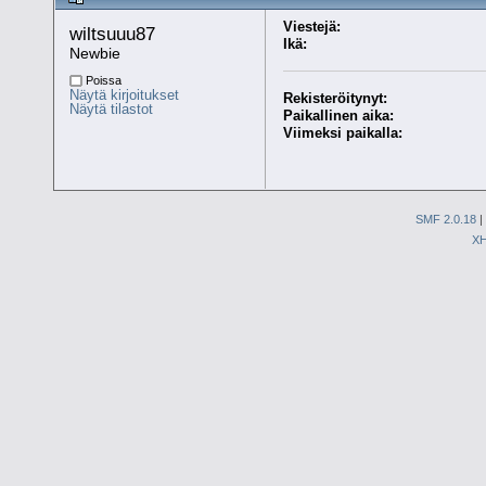
Viestejä:
wiltsuuu87 
Ikä:
Newbie
Poissa
Näytä kirjoitukset
Rekisteröitynyt:
Näytä tilastot
Paikallinen aika:
Viimeksi paikalla:
SMF 2.0.18
|
X