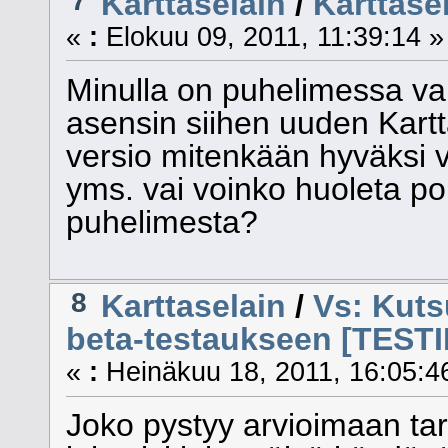
Karttaselain
/
Karttase
«
:
Elokuu 09, 2011, 11:39:14 »
Minulla on puhelimessa va
asensin siihen uuden Kartt
versio mitenkään hyväksi va
yms. vai voinko huoleta po
puhelimesta?
8
Karttaselain
/
Vs: Kuts
beta-testaukseen [TES
«
:
Heinäkuu 18, 2011, 16:05:4
Joko pystyy arvioimaan ta