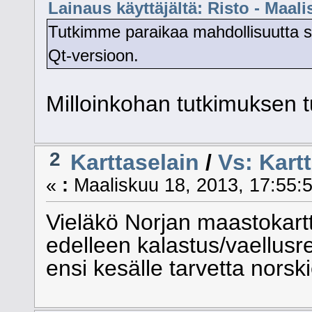
Lainaus käyttäjältä: Risto - Maali
Tutkimme paraikaa mahdollisuutta 
Qt-versioon.
Milloinkohan tutkimuksen t
2
Karttaselain
/
Vs: Kart
«
:
Maaliskuu 18, 2013, 17:55:5
Vieläkö Norjan maastokartt
edelleen kalastus/vaellusre
ensi kesälle tarvetta norsk