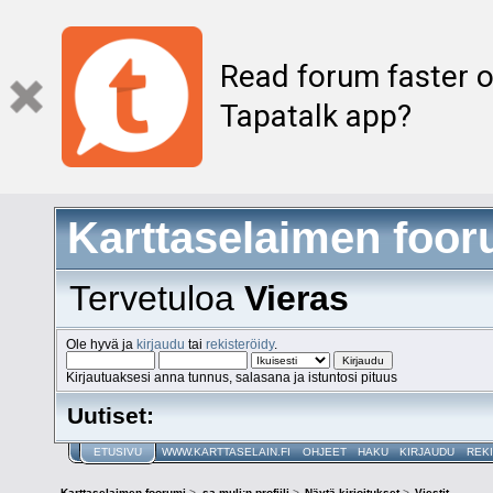
Read forum faster o
Tapatalk app?
Karttaselaimen foor
Tervetuloa
Vieras
Ole hyvä ja
kirjaudu
tai
rekisteröidy
.
Kirjautuaksesi anna tunnus, salasana ja istuntosi pituus
Uutiset:
ETUSIVU
WWW.KARTTASELAIN.FI
OHJEET
HAKU
KIRJAUDU
REK
Karttaselaimen foorumi
>
sa-muli:n profiili
>
Näytä kirjoitukset
>
Viestit