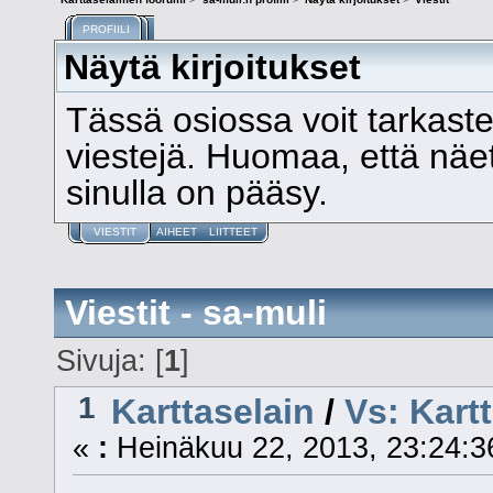
PROFIILI
Näytä kirjoitukset
Tässä osiossa voit tarkast
viestejä. Huomaa, että näet v
sinulla on pääsy.
VIESTIT
AIHEET
LIITTEET
Viestit - sa-muli
Sivuja: [
1
]
1
Karttaselain
/
Vs: Kart
«
:
Heinäkuu 22, 2013, 23:24:3