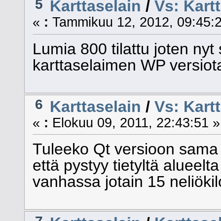
5
Karttaselain
/
Vs: Kar
«
:
Tammikuu 12, 2012, 09:45:2
Lumia 800 tilattu joten nyt 
karttaselaimen WP versiot
6
Karttaselain
/
Vs: Kart
«
:
Elokuu 09, 2011, 22:43:51 »
Tuleeko Qt versioon sama
että pystyy tietyltä alueelt
vanhassa jotain 15 neliökil
7