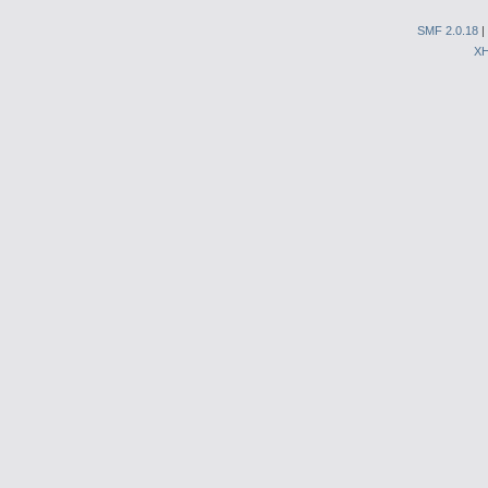
SMF 2.0.18
|
X