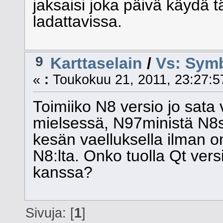
jaksaisi joka päivä käydä 
ladattavissa.
9
Karttaselain
/
Vs: Symb
«
:
Toukokuu 21, 2011, 23:27:5
Toimiiko N8 versio jo sata
mielsessä, N97ministä N8si
kesän vaelluksella ilman o
N8:lta. Onko tuolla Qt vers
kanssa?
Sivuja: [
1
]