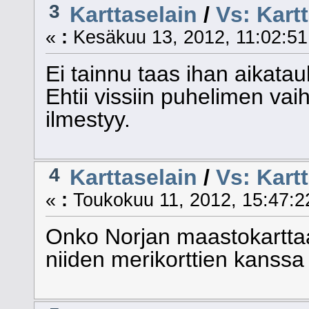
3
Karttaselain
/
Vs: Kar
«
:
Kesäkuu 13, 2012, 11:02:51
Ei tainnu taas ihan aikataul
Ehtii vissiin puhelimen vai
ilmestyy.
4
Karttaselain
/
Vs: Kart
«
:
Toukokuu 11, 2012, 15:47:2
Onko Norjan maastokarttaa
niiden merikorttien kanssa