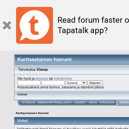
Read forum faster o
Tapatalk app?
Karttaselaimen foorumi
Tervetuloa
Vieras
Ole hyvä ja
kirjaudu
tai
rekisteröidy
.
Kirjautuaksesi anna tunnus, salasana ja istuntosi pituus
Uutiset:
ETUSIVU
WWW.KARTTASELAIN.FI
OHJEET
HAKU
KIRJAUDU
REKIS
Karttaselaimen foorumi
Virhe!