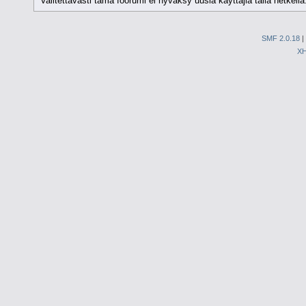
Valitettavasti tämä foorumi ei hyväksy uusia käyttäjiä tällä hetkellä
SMF 2.0.18
|
X