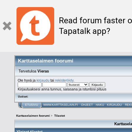
Read forum faster o
Tapatalk app?
Karttaselaimen foorumi
Tervetuloa
Vieras
Ole hyvä ja
kirjaudu
tai
rekisteröidy
.
Kirjautuaksesi anna tunnus, salasana ja istuntosi pituus
Uutiset:
ETUSIVU
WWW.KARTTASELAIN.FI
OHJEET
HAKU
KIRJAUDU
REK
Karttaselaimen foorumi
>
Tilastot
Karttasel
Yleiset tilastot