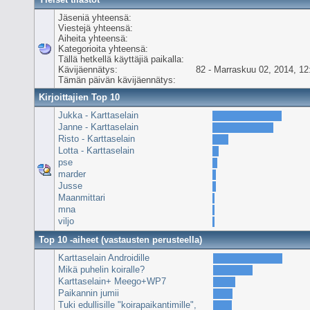
Jäseniä yhteensä:
Viestejä yhteensä:
Aiheita yhteensä:
Kategorioita yhteensä:
Tällä hetkellä käyttäjiä paikalla:
Kävijäennätys:
82 - Marraskuu 02, 2014, 12
Tämän päivän kävijäennätys:
Kirjoittajien Top 10
Jukka - Karttaselain
Janne - Karttaselain
Risto - Karttaselain
Lotta - Karttaselain
pse
marder
Jusse
Maanmittari
mna
viljo
Top 10 -aiheet (vastausten perusteella)
Karttaselain Androidille
Mikä puhelin koiralle?
Karttaselain+ Meego+WP7
Paikannin jumii
Tuki edullisille "koirapaikantimille",