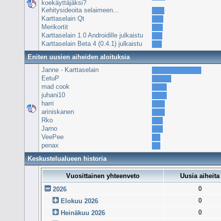
koekäyttäjäksi?
Kehitysideoita selaimeen...
Karttaselain Qt
Merikortit
Karttaselain 1.0 Androidille julkaistu
Karttaselain Beta 4 (0.4.1) julkaistu
Eniten uusien aiheiden aloituksia
Janne - Karttaselain
EetuP
mad cook
juhani10
harri
ariniskanen
Rko
Jarno
VeePee
penax
Keskustelualueen historia
Vuosittainen yhteenveto
Uusia aiheita
0
2026
0
Elokuu 2026
0
Heinäkuu 2026