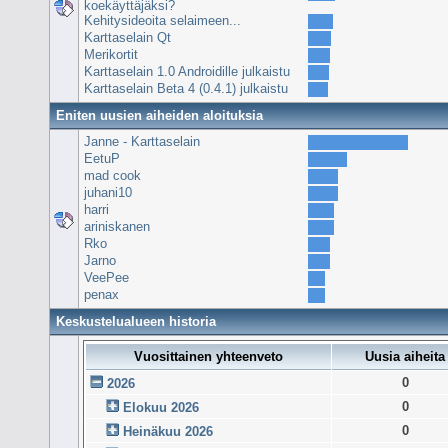
koekäyttäjäksi?
Kehitysideoita selaimeen...
Karttaselain Qt
Merikortit
Karttaselain 1.0 Androidille julkaistu
Karttaselain Beta 4 (0.4.1) julkaistu
Eniten uusien aiheiden aloituksia
Janne - Karttaselain
EetuP
mad cook
juhani10
harri
ariniskanen
Rko
Jarno
VeePee
penax
Keskustelualueen historia
Vuosittainen yhteenveto
Uusia aiheita
0
2026
0
Elokuu 2026
0
Heinäkuu 2026