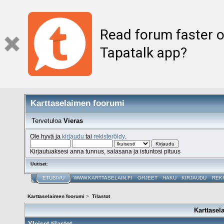
Read forum faster o
Tapatalk app?
Karttaselaimen foorumi
Tervetuloa
Vieras
Ole hyvä ja
kirjaudu
tai
rekisteröidy
.
Kirjautuaksesi anna tunnus, salasana ja istuntosi pituus
Uutiset:
ETUSIVU
WWW.KARTTASELAIN.FI
OHJEET
HAKU
KIRJAUDU
REK
Karttaselaimen foorumi
>
Tilastot
Karttasel
Yleiset tilastot