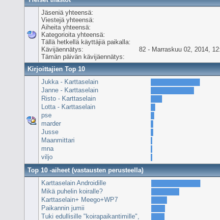
Jäseniä yhteensä:
Viestejä yhteensä:
Aiheita yhteensä:
Kategorioita yhteensä:
Tällä hetkellä käyttäjiä paikalla:
Kävijäennätys:
82 - Marraskuu 02, 2014, 12
Tämän päivän kävijäennätys:
Kirjoittajien Top 10
Jukka - Karttaselain
Janne - Karttaselain
Risto - Karttaselain
Lotta - Karttaselain
pse
marder
Jusse
Maanmittari
mna
viljo
Top 10 -aiheet (vastausten perusteella)
Karttaselain Androidille
Mikä puhelin koiralle?
Karttaselain+ Meego+WP7
Paikannin jumii
Tuki edullisille "koirapaikantimille",