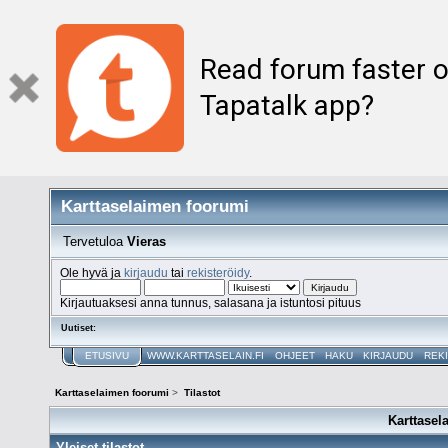
Read forum faster o
Tapatalk app?
Karttaselaimen foorumi
Tervetuloa
Vieras
Ole hyvä ja
kirjaudu
tai
rekisteröidy
.
Kirjautuaksesi anna tunnus, salasana ja istuntosi pituus
Uutiset:
ETUSIVU
WWW.KARTTASELAIN.FI
OHJEET
HAKU
KIRJAUDU
REK
Karttaselaimen foorumi
>
Tilastot
Karttasel
Yleiset tilastot