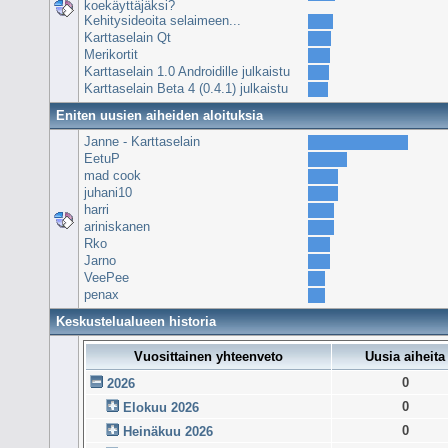
koekäyttäjäksi?
Kehitysideoita selaimeen...
Karttaselain Qt
Merikortit
Karttaselain 1.0 Androidille julkaistu
Karttaselain Beta 4 (0.4.1) julkaistu
Eniten uusien aiheiden aloituksia
Janne - Karttaselain
EetuP
mad cook
juhani10
harri
ariniskanen
Rko
Jarno
VeePee
penax
Keskustelualueen historia
Vuosittainen yhteenveto
Uusia aiheita
0
2026
0
Elokuu 2026
0
Heinäkuu 2026