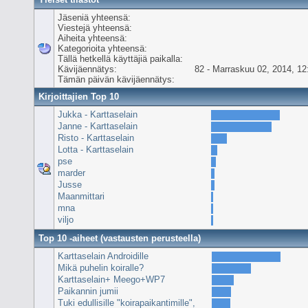
Jäseniä yhteensä:
Viestejä yhteensä:
Aiheita yhteensä:
Kategorioita yhteensä:
Tällä hetkellä käyttäjiä paikalla:
Kävijäennätys:
82 - Marraskuu 02, 2014, 12
Tämän päivän kävijäennätys:
Kirjoittajien Top 10
Jukka - Karttaselain
Janne - Karttaselain
Risto - Karttaselain
Lotta - Karttaselain
pse
marder
Jusse
Maanmittari
mna
viljo
Top 10 -aiheet (vastausten perusteella)
Karttaselain Androidille
Mikä puhelin koiralle?
Karttaselain+ Meego+WP7
Paikannin jumii
Tuki edullisille "koirapaikantimille",