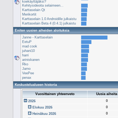
koekäyttäjäksi?
Kehitysideoita selaimeen...
Karttaselain Qt
Merikortit
Karttaselain 1.0 Androidille julkaistu
Karttaselain Beta 4 (0.4.1) julkaistu
Eniten uusien aiheiden aloituksia
Janne - Karttaselain
EetuP
mad cook
juhani10
harri
ariniskanen
Rko
Jarno
VeePee
penax
Keskustelualueen historia
Vuosittainen yhteenveto
Uusia aiheita
0
2026
0
Elokuu 2026
0
Heinäkuu 2026