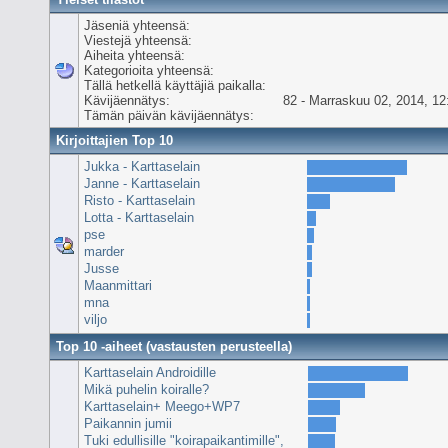
Jäseniä yhteensä:
Viestejä yhteensä:
Aiheita yhteensä:
Kategorioita yhteensä:
Tällä hetkellä käyttäjiä paikalla:
Kävijäennätys:
82 - Marraskuu 02, 2014, 12
Tämän päivän kävijäennätys:
Kirjoittajien Top 10
Jukka - Karttaselain
Janne - Karttaselain
Risto - Karttaselain
Lotta - Karttaselain
pse
marder
Jusse
Maanmittari
mna
viljo
Top 10 -aiheet (vastausten perusteella)
Karttaselain Androidille
Mikä puhelin koiralle?
Karttaselain+ Meego+WP7
Paikannin jumii
Tuki edullisille "koirapaikantimille",