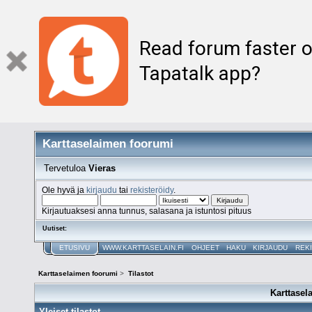
Read forum faster o
Tapatalk app?
Karttaselaimen foorumi
Tervetuloa
Vieras
Ole hyvä ja
kirjaudu
tai
rekisteröidy
.
Kirjautuaksesi anna tunnus, salasana ja istuntosi pituus
Uutiset:
ETUSIVU
WWW.KARTTASELAIN.FI
OHJEET
HAKU
KIRJAUDU
REK
Karttaselaimen foorumi
>
Tilastot
Karttasel
Yleiset tilastot