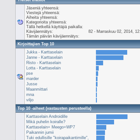
Jäseniä yhteensä:
Viestejä yhteensä:
Aiheita yhteensä:
Kategorioita yhteensä:
Tällä hetkellä käyttäjiä paikalla:
Kävijäennätys:
82 - Marraskuu 02, 2014, 12
Tämän päivän kävijäennätys:
Kirjoittajien Top 10
Jukka - Karttaselain
Janne - Karttaselain
Risto - Karttaselain
Lotta - Karttaselain
pse
marder
Jusse
Maanmittari
mna
viljo
Top 10 -aiheet (vastausten perusteella)
Karttaselain Androidille
Mikä puhelin koiralle?
Karttaselain+ Meego+WP7
Paikannin jumii
Tuki edullisille "koirapaikantimille",