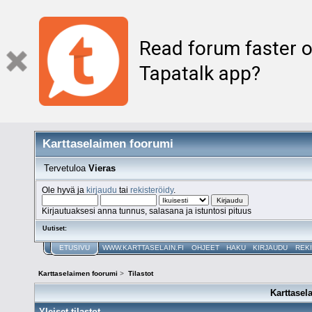
Read forum faster o
Tapatalk app?
Karttaselaimen foorumi
Tervetuloa
Vieras
Ole hyvä ja
kirjaudu
tai
rekisteröidy
.
Kirjautuaksesi anna tunnus, salasana ja istuntosi pituus
Uutiset:
ETUSIVU
WWW.KARTTASELAIN.FI
OHJEET
HAKU
KIRJAUDU
REK
Karttaselaimen foorumi
>
Tilastot
Karttasel
Yleiset tilastot