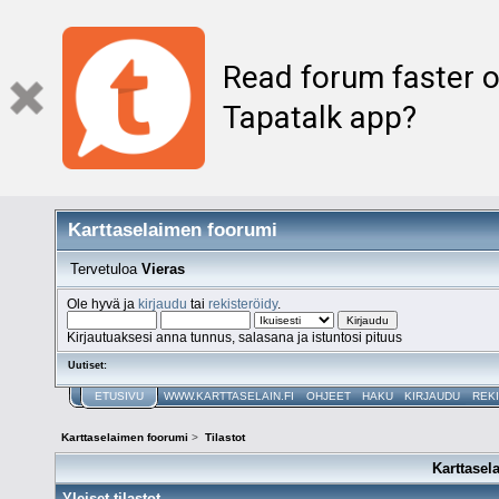
Read forum faster o
Tapatalk app?
Karttaselaimen foorumi
Tervetuloa
Vieras
Ole hyvä ja
kirjaudu
tai
rekisteröidy
.
Kirjautuaksesi anna tunnus, salasana ja istuntosi pituus
Uutiset:
ETUSIVU
WWW.KARTTASELAIN.FI
OHJEET
HAKU
KIRJAUDU
REK
Karttaselaimen foorumi
>
Tilastot
Karttasel
Yleiset tilastot