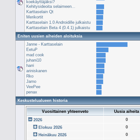
koekäyttäjäksi?
Kehitysideoita selaimeen...
Karttaselain Qt
Merikortit
Karttaselain 1.0 Androidille julkaistu
Karttaselain Beta 4 (0.4.1) julkaistu
Eniten uusien aiheiden aloituksia
Janne - Karttaselain
EetuP
mad cook
juhani10
harri
ariniskanen
Rko
Jarno
VeePee
penax
Keskustelualueen historia
Vuosittainen yhteenveto
Uusia aiheita
0
2026
0
Elokuu 2026
0
Heinäkuu 2026