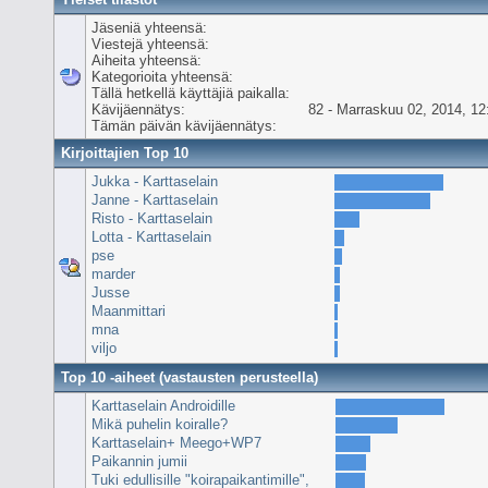
Jäseniä yhteensä:
Viestejä yhteensä:
Aiheita yhteensä:
Kategorioita yhteensä:
Tällä hetkellä käyttäjiä paikalla:
Kävijäennätys:
82 - Marraskuu 02, 2014, 12
Tämän päivän kävijäennätys:
Kirjoittajien Top 10
Jukka - Karttaselain
Janne - Karttaselain
Risto - Karttaselain
Lotta - Karttaselain
pse
marder
Jusse
Maanmittari
mna
viljo
Top 10 -aiheet (vastausten perusteella)
Karttaselain Androidille
Mikä puhelin koiralle?
Karttaselain+ Meego+WP7
Paikannin jumii
Tuki edullisille "koirapaikantimille",