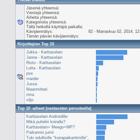
Jäseniä yhteensä:
Viestejä yhteensä:
Aiheita yhteensä:
Kategorioita yhteensä:
Tällä hetkellä käyttäjiä paikalla:
Kävijäennätys:
82 - Marraskuu 02, 2014, 12
Tämän päivän kävijäennätys:
Kirjoittajien Top 10
Jukka - Karttaselain
Janne - Karttaselain
Risto - Karttaselain
Lotta - Karttaselain
pse
marder
Jusse
Maanmittari
mna
viljo
Top 10 -aiheet (vastausten perusteella)
Karttaselain Androidille
Mikä puhelin koiralle?
Karttaselain+ Meego+WP7
Paikannin jumii
Tuki edullisille "koirapaikantimille",