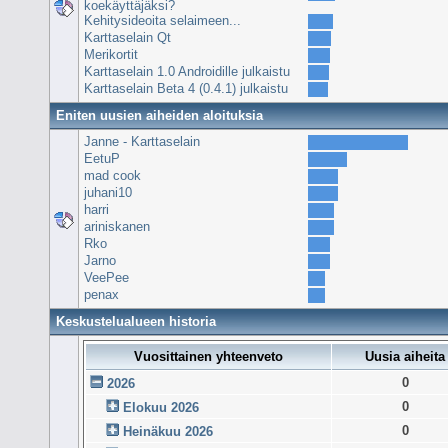
koekäyttäjäksi?
Kehitysideoita selaimeen...
Karttaselain Qt
Merikortit
Karttaselain 1.0 Androidille julkaistu
Karttaselain Beta 4 (0.4.1) julkaistu
Eniten uusien aiheiden aloituksia
Janne - Karttaselain
EetuP
mad cook
juhani10
harri
ariniskanen
Rko
Jarno
VeePee
penax
Keskustelualueen historia
Vuosittainen yhteenveto
Uusia aiheita
0
2026
0
Elokuu 2026
0
Heinäkuu 2026