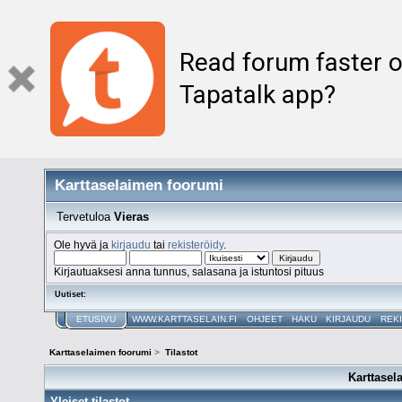
Read forum faster o
Tapatalk app?
Karttaselaimen foorumi
Tervetuloa
Vieras
Ole hyvä ja
kirjaudu
tai
rekisteröidy
.
Kirjautuaksesi anna tunnus, salasana ja istuntosi pituus
Uutiset:
ETUSIVU
WWW.KARTTASELAIN.FI
OHJEET
HAKU
KIRJAUDU
REK
Karttaselaimen foorumi
>
Tilastot
Karttasel
Yleiset tilastot