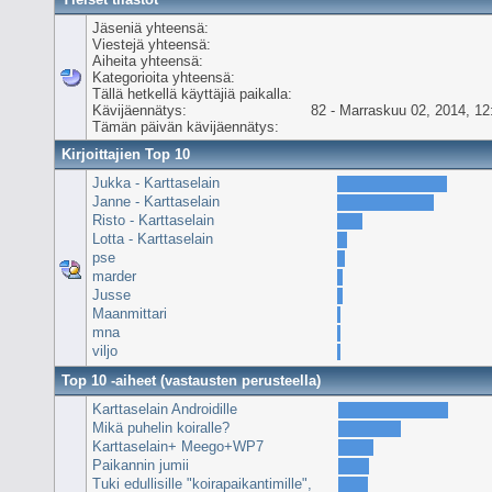
Jäseniä yhteensä:
Viestejä yhteensä:
Aiheita yhteensä:
Kategorioita yhteensä:
Tällä hetkellä käyttäjiä paikalla:
Kävijäennätys:
82 - Marraskuu 02, 2014, 12
Tämän päivän kävijäennätys:
Kirjoittajien Top 10
Jukka - Karttaselain
Janne - Karttaselain
Risto - Karttaselain
Lotta - Karttaselain
pse
marder
Jusse
Maanmittari
mna
viljo
Top 10 -aiheet (vastausten perusteella)
Karttaselain Androidille
Mikä puhelin koiralle?
Karttaselain+ Meego+WP7
Paikannin jumii
Tuki edullisille "koirapaikantimille",