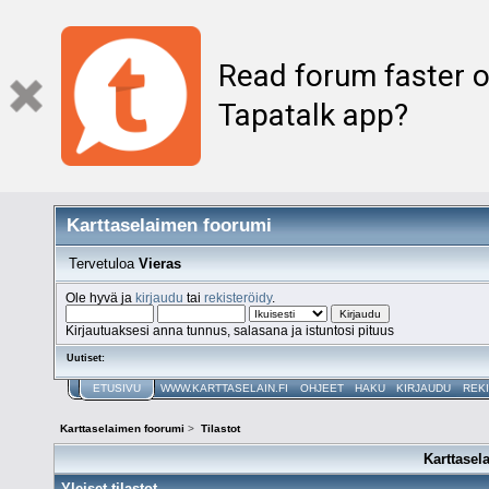
Read forum faster o
Tapatalk app?
Karttaselaimen foorumi
Tervetuloa
Vieras
Ole hyvä ja
kirjaudu
tai
rekisteröidy
.
Kirjautuaksesi anna tunnus, salasana ja istuntosi pituus
Uutiset:
ETUSIVU
WWW.KARTTASELAIN.FI
OHJEET
HAKU
KIRJAUDU
REK
Karttaselaimen foorumi
>
Tilastot
Karttasel
Yleiset tilastot