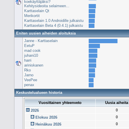
koekäyttäjäksi?
Kehitysideoita selaimeen...
Karttaselain Qt
Merikortit
Karttaselain 1.0 Androidille julkaistu
Karttaselain Beta 4 (0.4.1) julkaistu
Eniten uusien aiheiden aloituksia
Janne - Karttaselain
EetuP
mad cook
juhani10
harri
ariniskanen
Rko
Jarno
VeePee
penax
Keskustelualueen historia
Vuosittainen yhteenveto
Uusia aiheita
0
2026
0
Elokuu 2026
0
Heinäkuu 2026