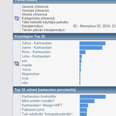
Jäseniä yhteensä:
Viestejä yhteensä:
Aiheita yhteensä:
Kategorioita yhteensä:
Tällä hetkellä käyttäjiä paikalla:
Kävijäennätys:
82 - Marraskuu 02, 2014, 12
Tämän päivän kävijäennätys:
Kirjoittajien Top 10
Jukka - Karttaselain
Janne - Karttaselain
Risto - Karttaselain
Lotta - Karttaselain
pse
marder
Jusse
Maanmittari
mna
viljo
Top 10 -aiheet (vastausten perusteella)
Karttaselain Androidille
Mikä puhelin koiralle?
Karttaselain+ Meego+WP7
Paikannin jumii
Tuki edullisille "koirapaikantimille",