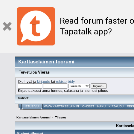
Read forum faster o
Tapatalk app?
Karttaselaimen foorumi
Tervetuloa
Vieras
Ole hyvä ja
kirjaudu
tai
rekisteröidy
.
Kirjautuaksesi anna tunnus, salasana ja istuntosi pituus
Uutiset:
ETUSIVU
WWW.KARTTASELAIN.FI
OHJEET
HAKU
KIRJAUDU
REK
Karttaselaimen foorumi
>
Tilastot
Karttasel
Yleiset tilastot