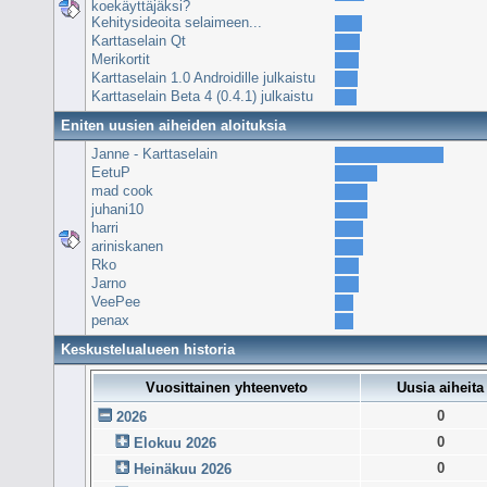
koekäyttäjäksi?
Kehitysideoita selaimeen...
Karttaselain Qt
Merikortit
Karttaselain 1.0 Androidille julkaistu
Karttaselain Beta 4 (0.4.1) julkaistu
Eniten uusien aiheiden aloituksia
Janne - Karttaselain
EetuP
mad cook
juhani10
harri
ariniskanen
Rko
Jarno
VeePee
penax
Keskustelualueen historia
Vuosittainen yhteenveto
Uusia aiheita
0
2026
0
Elokuu 2026
0
Heinäkuu 2026