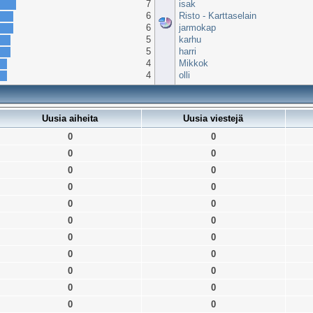
7
isak
6
Risto - Karttaselain
6
jarmokap
5
karhu
5
harri
4
Mikkok
4
olli
Uusia aiheita
Uusia viestejä
0
0
0
0
0
0
0
0
0
0
0
0
0
0
0
0
0
0
0
0
0
0