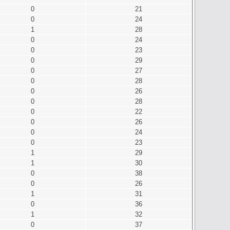
0
21
0
24
1
28
0
24
0
23
0
29
0
27
0
28
0
26
0
28
0
22
0
26
0
24
0
23
1
29
1
30
0
38
0
26
1
31
0
36
1
32
0
37