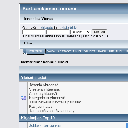
Karttaselaimen foorumi
Tervetuloa
Vieras
Ole hyvä ja
kirjaudu
tai
rekisteröidy
.
Kirjautuaksesi anna tunnus, salasana ja istuntosi pituus
Uutiset:
ETUSIVU
WWW.KARTTASELAIN.FI
OHJEET
HAKU
KIRJAUDU
Karttaselaimen foorumi
>
Tilastot
Yleiset tilastot
Jäseniä yhteensä:
Viestejä yhteensä:
Aiheita yhteensä:
Kategorioita yhteensä:
Tällä hetkellä käyttäjiä paikalla:
Kävijäennätys:
Tämän päivän kävijäennätys:
Kirjoittajien Top 10
Jukka - Karttaselain