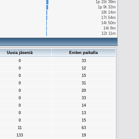
1p 15t 39m
1p 9t 32m
18t 14m
17t 54m
14t 50m
14t 8m
12t 11m
Uusia jäseniä
Eniten paikalla
0
33
0
12
0
15
0
31
0
20
0
33
0
14
0
13
0
15
11
63
133
19