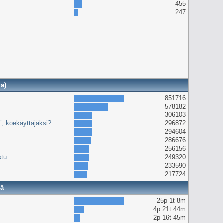
455
247
la)
851716
578182
306103
e", koekäyttäjäksi?
296872
294604
286676
256156
stu
249320
233590
217724
lä
25p 1t 8m
4p 21t 44m
2p 16t 45m