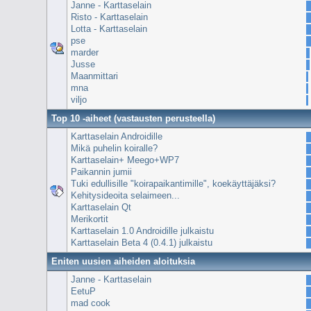
Janne - Karttaselain
Risto - Karttaselain
Lotta - Karttaselain
pse
marder
Jusse
Maanmittari
mna
viljo
Top 10 -aiheet (vastausten perusteella)
Karttaselain Androidille
Mikä puhelin koiralle?
Karttaselain+ Meego+WP7
Paikannin jumii
Tuki edullisille "koirapaikantimille", koekäyttäjäksi?
Kehitysideoita selaimeen...
Karttaselain Qt
Merikortit
Karttaselain 1.0 Androidille julkaistu
Karttaselain Beta 4 (0.4.1) julkaistu
Eniten uusien aiheiden aloituksia
Janne - Karttaselain
EetuP
mad cook