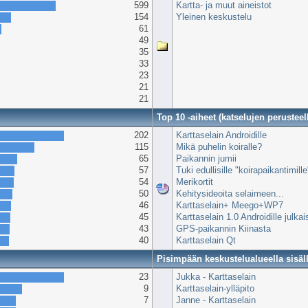
599
Kartta- ja muut aineistot
154
Yleinen keskustelu
61
49
35
33
23
21
21
Top 10 -aiheet (katselujen perusteel
202
Karttaselain Androidille
115
Mikä puhelin koiralle?
65
Paikannin jumii
57
Tuki edullisille "koirapaikantimill
54
Merikortit
50
Kehitysideoita selaimeen...
46
Karttaselain+ Meego+WP7
45
Karttaselain 1.0 Androidille julkai
43
GPS-paikannin Kiinasta
40
Karttaselain Qt
Pisimpään keskustelualueella sisäl
23
Jukka - Karttaselain
9
Karttaselain-ylläpito
7
Janne - Karttaselain