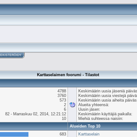
REKISTERÖIDY
Karttaselaimen foorumi - Tilastot
4788
Keskimäärin uusia jäseniä päivä
3760
Keskimäärin uusia viestejä päiv
573
Keskimäärin uusia aiheita päiväs
2
Alueita yhteensä:
6
Uusin jäsen:
82 - Marraskuu 02, 2014, 12:21:12
Keskimäärin käyttäjiä paikalla:
10
Miehiä suhteessa naisiin:
Alueiden Top 10
683
Karttaselain