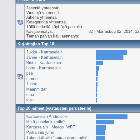
Jäseniä yhteensä:
Viestejä yhteensä:
Aiheita yhteensä:
Kategorioita yhteensä:
Tällä hetkellä käyttäjiä paikalla:
Kävijäennätys:
82 - Marraskuu 02, 2014, 12
Tämän päivän kävijäennätys:
Kirjoittajien Top 10
Jukka - Karttaselain
Janne - Karttaselain
Risto - Karttaselain
Lotta - Karttaselain
pse
marder
Jusse
Maanmittari
mna
viljo
Top 10 -aiheet (vastausten perusteella)
Karttaselain Androidille
Mikä puhelin koiralle?
Karttaselain+ Meego+WP7
Paikannin jumii
Tuki edullisille "koirapaikantimille",