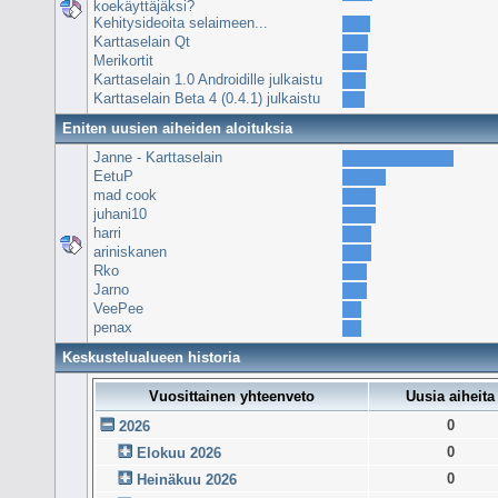
koekäyttäjäksi?
Kehitysideoita selaimeen...
Karttaselain Qt
Merikortit
Karttaselain 1.0 Androidille julkaistu
Karttaselain Beta 4 (0.4.1) julkaistu
Eniten uusien aiheiden aloituksia
Janne - Karttaselain
EetuP
mad cook
juhani10
harri
ariniskanen
Rko
Jarno
VeePee
penax
Keskustelualueen historia
Vuosittainen yhteenveto
Uusia aiheita
0
2026
0
Elokuu 2026
0
Heinäkuu 2026