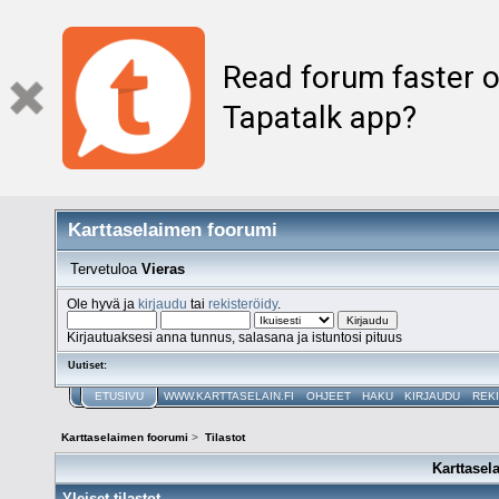
Read forum faster o
Tapatalk app?
Karttaselaimen foorumi
Tervetuloa
Vieras
Ole hyvä ja
kirjaudu
tai
rekisteröidy
.
Kirjautuaksesi anna tunnus, salasana ja istuntosi pituus
Uutiset:
ETUSIVU
WWW.KARTTASELAIN.FI
OHJEET
HAKU
KIRJAUDU
REK
Karttaselaimen foorumi
>
Tilastot
Karttasel
Yleiset tilastot