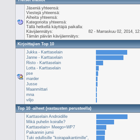
Jäseniä yhteensä:
Viestejä yhteensä:
Aiheita yhteensä:
Kategorioita yhteensä:
Tällä hetkellä käyttäjiä paikalla:
Kävijäennätys:
82 - Marraskuu 02, 2014, 12
Tämän päivän kävijäennätys:
Kirjoittajien Top 10
Jukka - Karttaselain
Janne - Karttaselain
Risto - Karttaselain
Lotta - Karttaselain
pse
marder
Jusse
Maanmittari
mna
viljo
Top 10 -aiheet (vastausten perusteella)
Karttaselain Androidille
Mikä puhelin koiralle?
Karttaselain+ Meego+WP7
Paikannin jumii
Tuki edullisille "koirapaikantimille",