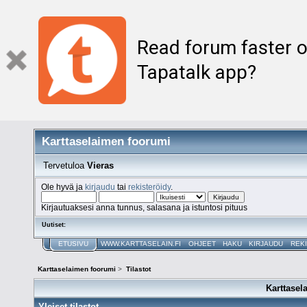
Read forum faster o
Tapatalk app?
Karttaselaimen foorumi
Tervetuloa
Vieras
Ole hyvä ja
kirjaudu
tai
rekisteröidy
.
Kirjautuaksesi anna tunnus, salasana ja istuntosi pituus
Uutiset:
ETUSIVU
WWW.KARTTASELAIN.FI
OHJEET
HAKU
KIRJAUDU
REK
Karttaselaimen foorumi
>
Tilastot
Karttasel
Yleiset tilastot