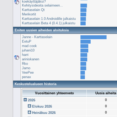
koekäyttäjäksi?
Kehitysideoita selaimeen...
Karttaselain Qt
Merikortit
Karttaselain 1.0 Androidille julkaistu
Karttaselain Beta 4 (0.4.1) julkaistu
Eniten uusien aiheiden aloituksia
Janne - Karttaselain
EetuP
mad cook
juhani10
harri
ariniskanen
Rko
Jarno
VeePee
penax
Keskustelualueen historia
Vuosittainen yhteenveto
Uusia aiheita
0
2026
0
Elokuu 2026
0
Heinäkuu 2026