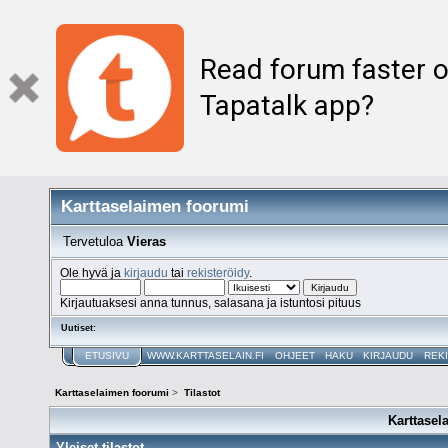
Read forum faster o
Tapatalk app?
Karttaselaimen foorumi
Tervetuloa
Vieras
Ole hyvä ja
kirjaudu
tai
rekisteröidy
.
Kirjautuaksesi anna tunnus, salasana ja istuntosi pituus
Uutiset:
ETUSIVU
WWW.KARTTASELAIN.FI
OHJEET
HAKU
KIRJAUDU
REK
Karttaselaimen foorumi
>
Tilastot
Karttasel
Yleiset tilastot