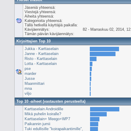
Jäseniä yhteensä:
Viestejä yhteensä:
Aiheita yhteensä:
Kategorioita yhteensä:
Tällä hetkellä käyttäjiä paikalla:
Kävijäennätys:
82 - Marraskuu 02, 2014, 12
Tämän päivän kävijäennätys:
Kirjoittajien Top 10
Jukka - Karttaselain
Janne - Karttaselain
Risto - Karttaselain
Lotta - Karttaselain
pse
marder
Jusse
Maanmittari
mna
viljo
Top 10 -aiheet (vastausten perusteella)
Karttaselain Androidille
Mikä puhelin koiralle?
Karttaselain+ Meego+WP7
Paikannin jumii
Tuki edullisille "koirapaikantimille",