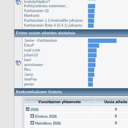
koekäyttäjäksi?
Kehitysideoita selaimeen...
Karttaselain Qt
Merikortit
Karttaselain 1.0 Androidille julkaistu
Karttaselain Beta 4 (0.4.1) julkaistu
Eniten uusien aiheiden aloituksia
Janne - Karttaselain
EetuP
mad cook
juhani10
harri
ariniskanen
Rko
Jarno
VeePee
penax
Keskustelualueen historia
Vuosittainen yhteenveto
Uusia aiheita
0
2026
0
Elokuu 2026
0
Heinäkuu 2026