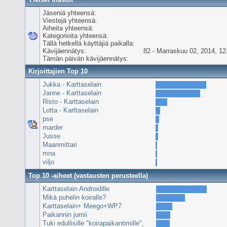
Jäseniä yhteensä:
Viestejä yhteensä:
Aiheita yhteensä:
Kategorioita yhteensä:
Tällä hetkellä käyttäjiä paikalla:
Kävijäennätys:
82 - Marraskuu 02, 2014, 12
Tämän päivän kävijäennätys:
Kirjoittajien Top 10
Jukka - Karttaselain
Janne - Karttaselain
Risto - Karttaselain
Lotta - Karttaselain
pse
marder
Jusse
Maanmittari
mna
viljo
Top 10 -aiheet (vastausten perusteella)
Karttaselain Androidille
Mikä puhelin koiralle?
Karttaselain+ Meego+WP7
Paikannin jumii
Tuki edullisille "koirapaikantimille",