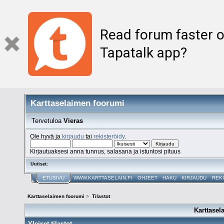
Read forum faster o
Tapatalk app?
Karttaselaimen foorumi
Tervetuloa
Vieras
Ole hyvä ja
kirjaudu
tai
rekisteröidy
.
Kirjautuaksesi anna tunnus, salasana ja istuntosi pituus
Uutiset:
ETUSIVU
WWW.KARTTASELAIN.FI
OHJEET
HAKU
KIRJAUDU
REK
Karttaselaimen foorumi
>
Tilastot
Karttasel
Yleiset tilastot