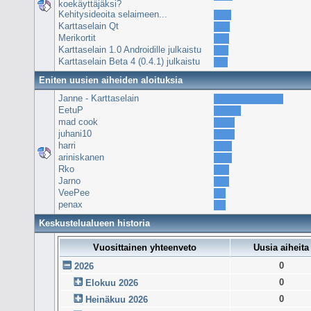
koekäyttäjäksi?
Kehitysideoita selaimeen...
Karttaselain Qt
Merikortit
Karttaselain 1.0 Androidille julkaistu
Karttaselain Beta 4 (0.4.1) julkaistu
Eniten uusien aiheiden aloituksia
Janne - Karttaselain
EetuP
mad cook
juhani10
harri
ariniskanen
Rko
Jarno
VeePee
penax
Keskustelualueen historia
Vuosittainen yhteenveto
Uusia aiheita
0
2026
0
Elokuu 2026
0
Heinäkuu 2026